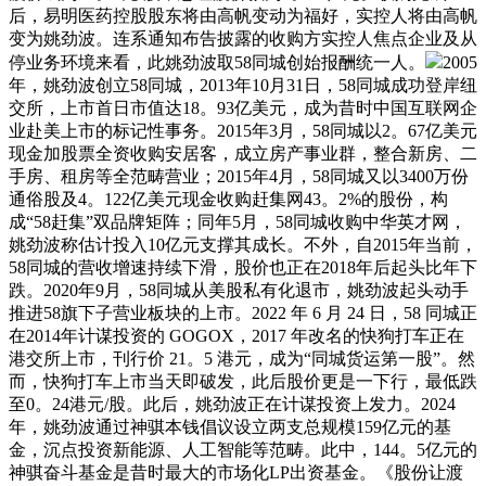
后，易明医药控股股东将由高帆变动为福好，实控人将由高帆
变为姚劲波。连系通知布告披露的收购方实控人焦点企业及从
停业务环境来看，此姚劲波取58同城创始报酬统一人。
2005
年，姚劲波创立58同城，2013年10月31日，58同城成功登岸纽
交所，上市首日市值达18。93亿美元，成为昔时中国互联网企
业赴美上市的标记性事务。2015年3月，58同城以2。67亿美元
现金加股票全资收购安居客，成立房产事业群，整合新房、二
手房、租房等全范畴营业；2015年4月，58同城又以3400万份
通俗股及4。122亿美元现金收购赶集网43。2%的股份，构
成“58赶集”双品牌矩阵；同年5月，58同城收购中华英才网，
姚劲波称估计投入10亿元支撑其成长。不外，自2015年当前，
58同城的营收增速持续下滑，股价也正在2018年后起头比年下
跌。2020年9月，58同城从美股私有化退市，姚劲波起头动手
推进58旗下子营业板块的上市。2022 年 6 月 24 日，58 同城正
在2014年计谋投资的 GOGOX，2017 年改名的快狗打车正在
港交所上市，刊行价 21。5 港元，成为“同城货运第一股”。然
而，快狗打车上市当天即破发，此后股价更是一下行，最低跌
至0。24港元/股。此后，姚劲波正在计谋投资上发力。2024
年，姚劲波通过神骐本钱倡议设立两支总规模159亿元的基
金，沉点投资新能源、人工智能等范畴。此中，144。5亿元的
神骐奋斗基金是昔时最大的市场化LP出资基金。《股份让渡