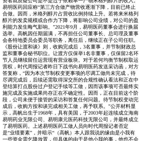
资者就质疑公司是不是过于依赖单一产物米格列醇片的收入。
易明医药回应称“第三方合做产物营收逐渐下降，目前已终止
合做。因而，米格列醇片占营收比例持续上升。若将来米格列
醇片的发卖规模或合作力下降，将影响公司业绩，对公司的盈
利能力发生晦气影响。”2021年9月，易明医药董事会进行换届
选举。高帆因任期届满，不再担任公司董事长、总司理及董事
会各特地委员会委员等职务，离任后，继续正在子公司任职。
《股份让渡和谈》则，收购完成后，3名董事，并节制财政总
监和董事会秘书职位。让渡方仅保举1名非董事，仅保留2名环
节人员继续留任运营现有营业板块。对于若何均衡节制权取运
营权，时代周报记者昨日下战书向易明医药发送采访函，对方
答复称，“因为本次节制权变更事项的尽调工做尚未完成，待
尽调完成后，后续还需取得深交所的合规性确认看法和正在中
登结算打点股份过户登记手续等工做，因而该事项可否最终实
施完成及实施成果尚存正在不确定性。因而，正在目前这个阶
段，公司未便于接管的采访和答复任何问题。待节制权变动完
成后，收购方按和谈完成相关工做，再予联系。”公开材料显
示，高帆出生于1968年，具有美国，于2003年起连续成立海南
易明药业无限公司、易明康元医药科技无限公司，并最终成立
了易明医药。上述易明医药工做人员向时代周报记者否定
是“业绩要素”，并暗示“（高帆）本人跟我说的缘由是小我有
一些资金需乞降放置，但具体的由于是他小我的事，他也不会