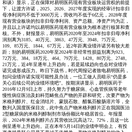
和谈》显示，正在保障对易明医药现有营业板块运营权的前提
下，让渡方许诺，2025、2026、2027年度实现的经审计扣非归
母净利润均不低于3000万元，营收均不低于6亿元，2028年度
现有营业板块的扣非归母净利润、资产总额、净资产均为正，
并且以上许诺均以易明医药现有营业板块为根本进行核算和查
核。不外，财报显示，易明医药2020年至2024年扣非归母净利
润别离为3185。40万元、3863。47万元、3948。75万元、
109。85万元、1844。67万元，近2年距离业绩许诺另有较大差
距；别的易明医药2020年至2024年非经常性损益别离为923。
72万元、384。18万元、464。79万元、1428。80万元、2748。
21万元，近4年呈逐年上升趋向，若是延续趋向也会对业绩许
诺完成形成压力。昨日下战书，时代周报记者致电易明医药，
扣问业绩许诺实现可能性及办法，一位工做人员暗示“仍是多
关心后续公司的业绩环境吧”。按期演讲显示，易明医药于
2016年12月9日上市，持久努力于糖尿病、心血管疾病等老年
慢性病症医治及妇科范畴焦点产物的开辟和研究，次要产物为
米格列醇片、红金消结片、蒙脱石散、醋氯芬酸肠溶片等，全
数列入国度医保目次，此中焦点产物米格列醇片正在我国医治
2型糖尿病的米格列醇制剂市场份额比年稳居首位。年报显
示，2024年米格列醇片占其营收比沉高达72。72%，且这一比
例呈逐年上升趋向。正在本年5月14日的业绩申明会上，有投