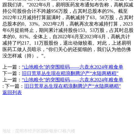
跟我们讲。”2022年6月，易明医药发布通知布告称，高帆拟减
持公司股份合计不跨越956万股，占其时总股本的5%。截至
2022年12月减持打算届满时，高帆减持了63。58万股，占其时
总股本的0。33%。2023年2月，高帆再次发布减持打算，2023
年6月提前终止，期间累计减持股份153。53万股，占其时总股
本的0。81%。全体上，自2022年6月至2023年6月，高帆共计
减持了约217。11万股股份，退出动做较着。对此，上述易明
医药工做人员暗示，“你们关心的还挺细的，我们认为他仿佛
没怎样减（持）。”。
上一篇：
“山地粮仓”的突围暗码——六盘水2024年粮食单
下一篇：
旧日荒草丛生现在稻浪翻腾沪产“水陆两栖稻”
上一篇：
“山地粮仓”的突围暗码——六盘水2024年粮食单
:
下一篇：
旧日荒草丛生现在稻浪翻腾沪产“水陆两栖稻”
返回列表
Contact Information
联系方式
地址：昆明市经开区国际银座C3栋六楼