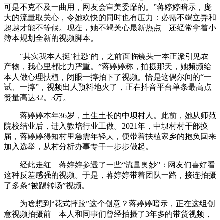
可是不克不及一曲用，网友会审美委靡的。”蒋婷婷暗示，庞
大的流量取关心，令她欢快的同时也有压力：必需不竭立异和
超越才能不等候。现在，她不竭关心最新热点，还经常拿着小
簿本规划全新的视频脚本。
“其实我本人挺‘社恐’的，之前面临镜头一本正派引见农
产物，我心里都比力严重。”蒋婷婷称，拍摄那天，她频频给
本人做心理扶植，闭眼一摔拍下了视频。恰是这偶尔间的“一
试、一摔”，视频出人预料地火了，正在抖音平台单条最高点
赞量高达32。3万。
蒋婷婷本年36岁，土生土长的中坝村人。此前，她从师范
院校结业后，进入教培行业工做。2021年，中坝村村干部换
届，蒋婷婷得知村里急需年轻人，便带着扶植家乡的抱负回来
加入选举，从村分析办事专干一步步做起。
经此走红，蒋婷婷参透了一些“流量奥妙”：网友们喜好看
这种反差感强的视频。于是，蒋婷婷带着团队一路，接连拍摄
了多条“被踢转场”视频。
为啥想到“花式摔跤”这个创意？蒋婷婷暗示，正在这组创
意视频拍摄前，本人和同事们曾经拍摄了3年多的带货视频，