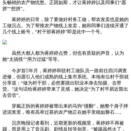
头畅销的农产物忧愁。正因如斯，才让蒋婷婷以及同事们“愿
拼”“想拼”。
蒋婷婷的日常，除了要做好村务工做，帮农发卖也是她的
工做沉点。为了帮推农产物线上发卖，她和同事们连续开通了
几个线上账号，“村干部蒋婷婷”即是此中一个号。
虽然大都人都为蒋婷婷点赞，但也有质疑的声音，认为
她“太搞怪”“用力过猛”等等。
今岁首年月，蒋婷婷和驻村工做队员一路前往四川调查
进修，但愿引入他们成熟的线上集市系统。本地有位村干部就
分享道：“做为村干部，必然要跳出职业本身去拍摄、去带
货。”这句话给蒋婷婷带来了灵感，她决定“为了村平易近豁出
去尝尝”。
穿戴正拆的蒋婷婷被窜出来的马驹“撞翻”，她整个身子摔
进泥浆里，唯有高举过甚的农产物正在她手里稳如磐石…。
沉庆晚报记者看到，近期更新的视频里，蒋婷婷不再被
踢，而是用上了音乐剧、剧情反转等创意。“被踢虽然火了，