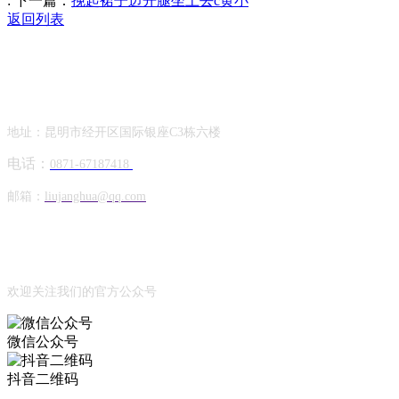
:
下一篇：
挽起裙子迈开腿坐上去c黄小
返回列表
Contact Information
联系方式
地址：昆明市经开区国际银座C3栋六楼
电话：
0871-67187418
邮箱：
liujanghua@qq.com
Official Account
公众号
欢迎关注我们的官方公众号
微信公众号
抖音二维码