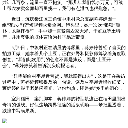
共计几百条，流量一直不抱负，“那几年我们线余万元，可线
上帮农发卖金额却百里挑一，我们有点泄气也很焦急。”。
近日，沉庆綦江区三角镇中坝村党总支副蒋婷婷因一
组“花式摔跤”短视频火爆全网。镜头里，她一次次“狼狈”颠
仆，以至摔得“”，手中却一直紧攥农家大米、干豇豆等土特
产，并用夸张的肢体言语为村平易近带货。
5月9日，中坝村正在清晨的薄雾里，蒋婷婷曾经了当天的
拍摄工做：她拿着几个土豆，正在郊野和摄影师筹议着角度取
创意。“我们此次用到的创意不再是摔跤，而是‘土豆开
会’。”蒋婷婷笑着告诉沉庆晚报记者。
“只需能给村平易近带货，我就豁得出去”，这是正在采访
过程中，蒋婷婷频频提及的一句话。谈及村平易近增收细节，
蒋婷婷的眼里老是闪着光。这份灼热，即是她“乡里的初心”。
室到稻田，案到脚本，蒋婷婷的转型轨迹正在稻田里划出
奇特的弧线。好似这场跨界征途的活泼现喻——笨拙里透着，
跌撞中写满果断。