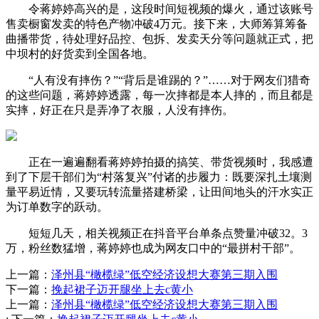
令蒋婷婷高兴的是，这段时间短视频的爆火，通过该账号
售卖橱窗发卖的特色产物冲破4万元。接下来，大师筹算筹备
曲播带货，待处理好品控、包拆、发卖天分等问题就正式，把
中坝村的好货卖到全国各地。
“人有没有摔伤？”“背后是谁踢的？”……对于网友们猎奇
的这些问题，蒋婷婷透露，每一次摔都是本人摔的，而且都是
实摔，好正在只是弄净了衣服，人没有摔伤。
正在一遍遍翻看蒋婷婷拍摄的搞笑、带货视频时，我感遭
到了下层干部们为“村落复兴”付诸的步履力：既要深扎土壤测
量平易近情，又要玩转流量搭建桥梁，让田间地头的汗水实正
为订单数字的跃动。
短短几天，相关视频正在抖音平台单条点赞量冲破32。3
万，粉丝数猛增，蒋婷婷也成为网友口中的“最拼村干部”。
上一篇：
泽州县“橄榄绿”低空经济设想大赛第三期入围
下一篇：
挽起裙子迈开腿坐上去c黄小
上一篇：
泽州县“橄榄绿”低空经济设想大赛第三期入围