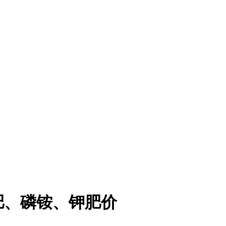
肥、磷铵、钾肥价