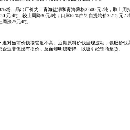
晶出厂价为：青海盐湖和青海藏格2 600 元 /吨，取上周持平
 050 元 /吨，较上周降30元/吨；口岸62％白钾自提均价3 215 元 /
较上周涨25元/吨。
逛对当前价钱接管度不高。近期原料价钱呈现波动，氮肥价钱高
都企业非但没有提价，反而却明稳暗降，以吸引经销商拿货。