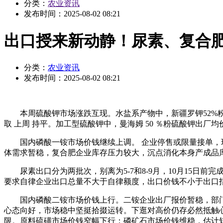
分类：
农业资讯
发布时间：
2025-08-02 08:21
出口授来新动静！尿素、复合
分类：
农业资讯
发布时间：
2025-08-02 08:21
本周硫酸钾市场涨跌互现。水盐系产物中，新疆罗钾52%粉硫酸钾供固
取 上周 持平。加工型硫酸钾中，曼海姆 50 ％粉硫酸钾出厂均价 3 
国内磷酸一铵市场价钱继续上调。 企业停售或限量接单，现
体需求暂稳，复合肥企业库存压力较大，沉点消化本身产成品
尿素出口分为两批次，别离为5-7和8-9月，10月15日前完
要求自律企业出口总量不大于自律额度，出口价钱不小于出口
国内磷酸二铵市场价钱上行。二铵企业出厂报价暂稳，部门
心态向好，市场稳中坚挺拾掇运转。下逛对高价仍存必然抵触
限。原料硫磺市场价钱窄幅下行；磷矿石市场价钱维稳，估计