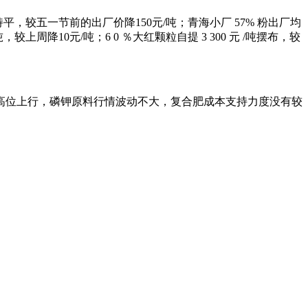
，较五一节前的出厂价降150元/吨；青海小厂 57% 粉出厂均
 吨，较上周降10元/吨；6 0 ％大红颗粒自提 3 300 元 /吨摆布，较
位上行，磷钾原料行情波动不大，复合肥成本支持力度没有较