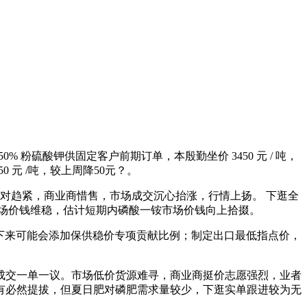
 粉硫酸钾供固定客户前期订单，本殷勤坐价 3450 元 / 吨，
50 元 /吨，较上周降50元？。
对趋紧，商业商惜售，市场成交沉心抬涨，行情上扬。 下逛全
场价钱维稳，估计短期内磷酸一铵市场价钱向上拾掇。
量，接下来可能会添加保供稳价专项贡献比例；制定出口最低指点价，
交一单一议。市场低价货源难寻，商业商挺价志愿强烈，业者
有必然提拔，但夏日肥对磷肥需求量较少，下逛实单跟进较为无