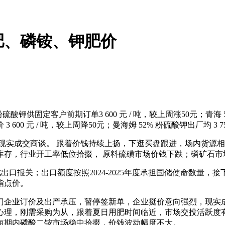
肥、磷铵、钾肥价
定客户前期订单3 600 元 / 吨，较上周涨50元；青海 50%
600 元 / 吨，较上周降50元；曼海姆 52% 粉硫酸钾出厂均 3 7
实成交商谈。 跟着价钱持续上扬，下逛买盘跟进，场内货源相
库存，行业开工率低位拾掇， 原料硫磺市场价钱下跌；磷矿石市
成出口报关；出口额度按照2024-2025年度承担国储使命数
指点价。
企业订价及出产承压，暂停签新单，企业挺价意向强烈，现实成
心理，刚需采购为从，跟着夏日用肥时间临近，市场交投活跃度
短期内磷酸二铵市场稳中拾掇，价钱波动幅度不大。