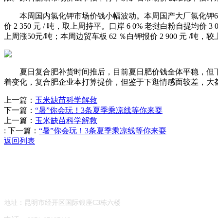
本周国内氯化钾市场价钱小幅波动。本周国产大厂氯化钾60%粉、
价 2 350 元 / 吨，取上周持平。口岸 6 0% 老挝白粉自提均价 3
上周涨50元/吨；本周边贸车板 62 ％白钾报价 2 900 元 /吨，
夏日复合肥补货时间推后，目前夏日肥价钱全体平稳，但下
着变化，复合肥企业本打算提价，但鉴于下逛情感面较差，大
上一篇：
玉米缺苗科学解救
下一篇：
“暑”你会玩！3条夏季乘凉线等你来耍
上一篇：
玉米缺苗科学解救
:
下一篇：
“暑”你会玩！3条夏季乘凉线等你来耍
返回列表
Contact Information
联系方式
地址：昆明市经开区国际银座C3栋六楼