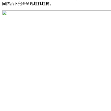
间防治不完全呈现蛀桃蛀穗。