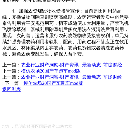
量879头，本年诱蛾量高和客岁持平。
4、加强农资烧毁物收受接管宣传：目前是田间用药高
峰，复播做物间除草剂喷药高峰期，农药运营者发卖中必然要
奉告利用者平安规范用药，切不成随便加大利用量，严禁飞机
飞喷除草剂，器械利用除草剂后多次用洗衣液清洗后再利用，
呈现二次药害；运营者履行农药烧毁物收受接管权利，单元持
续加强办理农药利用者轨制，配药、用药过程不答应正在饮用
水源区、林床渠系内丢弃农药、农药包拆物或者清洗农药器
械，避免农药变乱发生，确保人畜平安。
上一篇：
农业行业财产洞察-财产资讯_ 最新动态_前瞻财经
下一篇：
模仿农场20国产车跑车mod版
上一篇：
农业行业财产洞察-财产资讯_ 最新动态_前瞻财经
:
下一篇：
模仿农场20国产车跑车mod版
返回列表
Contact Information
联系方式
地址：昆明市经开区国际银座C3栋六楼