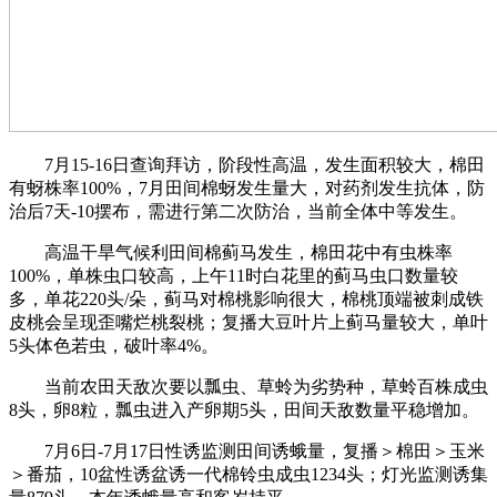
7月15-16日查询拜访，阶段性高温，发生面积较大，棉田
有蚜株率100%，7月田间棉蚜发生量大，对药剂发生抗体，防
治后7天-10摆布，需进行第二次防治，当前全体中等发生。
高温干旱气候利田间棉蓟马发生，棉田花中有虫株率
100%，单株虫口较高，上午11时白花里的蓟马虫口数量较
多，单花220头/朵，蓟马对棉桃影响很大，棉桃顶端被刺成铁
皮桃会呈现歪嘴烂桃裂桃；复播大豆叶片上蓟马量较大，单叶
5头体色若虫，破叶率4%。
当前农田天敌次要以瓢虫、草蛉为劣势种，草蛉百株成虫
8头，卵8粒，瓢虫进入产卵期5头，田间天敌数量平稳增加。
7月6日-7月17日性诱监测田间诱蛾量，复播＞棉田＞玉米
＞番茄，10盆性诱盆诱一代棉铃虫成虫1234头；灯光监测诱集