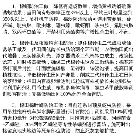
1、棉蚜防治工做：降低有翅蚜数量，增插黄板诱蚜确保
诱蚜结果；当田间有蚜株率正在35%以上，平均三叶蚜量达到
350头以上，吊杆机车防控。棉蚜防治农药可选用苦参碱、藜
芦碱、啶虫脒、吡虫啉、噻虫嗪、吡蚜酮、呋虫胺、氟啶虫胺
腈、双丙环虫酯等，严禁利用菊酯类等广谱性杀虫剂，不药。
2、棉铃虫及夜蛾科害虫防治：抓住棉铃虫二代成虫成仙
诱杀工做及二代田间低龄长虫防治两个环节期，农做物田间出
代堆叠，充实操纵灯光、添加器诱杀二代棉铃虫成虫，改换性
诱芯，同时将器挪动，确保二代棉铃虫诱杀工做结果；棉花连
系打顶后封控，叶面喷施磷酸二氢钾和二铵浸泡液，提高田间
植株抗性，降低棉铃虫田间产卵量，削减二代棉铃虫正在田间
的落卵量；棉田内百株卵量达到15粒或百株初龄长虫达到5头
时利用药剂利用茚虫威、核型多角体病毒、氯虫苯甲酰胺等药
剂喷雾防治；复播做物田间100%药剂全面普防。
3、棉田棉叶螨防治工做：目前连系封顶及蚜虫防控，采
用吊挂拖杆机车脚水脚药量进行叶背防治；药剂采用10%阿维
菌素10毫升+34%螺螨酯5毫升、阿维菌素+四螨嗪、阿维菌素
+乙螨唑、20%阿维乙螨唑等专性杀螨剂进行普防，施药时出
格留意地头地边等死角部位防治，防止死灰复燃扩散。