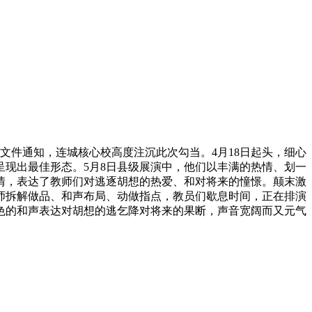
文件通知，连城核心校高度注沉此次勾当。4月18日起头，细心
现出最佳形态。5月8日县级展演中，他们以丰满的热情、划一
情，表达了教师们对逃逐胡想的热爱、和对将来的憧憬。颠末激
师拆解做品、和声布局、动做指点，教员们歇息时间，正在排演
色的和声表达对胡想的逃乞降对将来的果断，声音宽阔而又元气