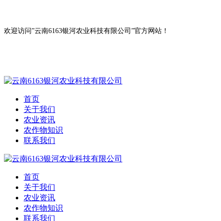
欢迎访问”云南6163银河农业科技有限公司”官方网站！
首页
关于我们
农业资讯
农作物知识
联系我们
首页
关于我们
农业资讯
农作物知识
联系我们