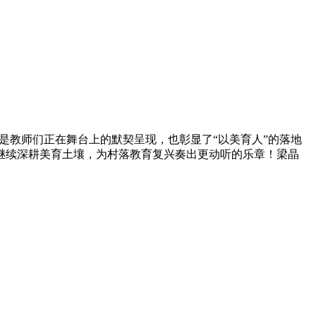
只是教师们正在舞台上的默契呈现，也彰显了“以美育人”的落地
继续深耕美育土壤，为村落教育复兴奏出更动听的乐章！梁晶