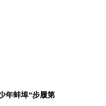
“少年蚌埠”步履第