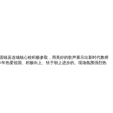
。固镇县连城核心校积极参取，用美好的歌声展示出新时代教师
少年热爱祖国、积极向上、怯于朝上进步的。现场氛围强烈热