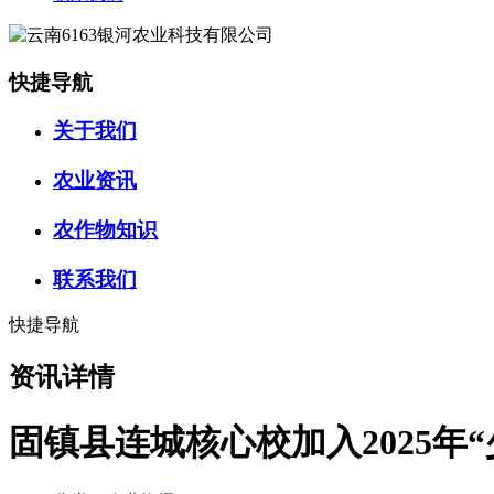
快捷导航
关于我们
农业资讯
农作物知识
联系我们
快捷导航
资讯详情
固镇县连城核心校加入2025年