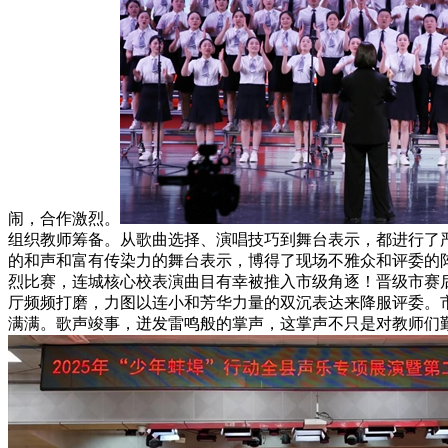
闹，合作激烈。
组织教师筹备。从歌曲选择、演唱技巧到舞台表示，都进行了
的和声和富有传染力的舞台表示，博得了现场不雅众和评委的
烈比赛，连城核心校表演曲目有幸被推入市级角逐！晋级市赛
厅频频打磨，力图以连小和芳华力量的双沉表达来降服评委。
满满。歌声竣事，迸发雷鸣般的掌声，这掌声不只是对教师们