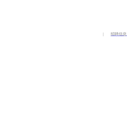
|
招聘信息