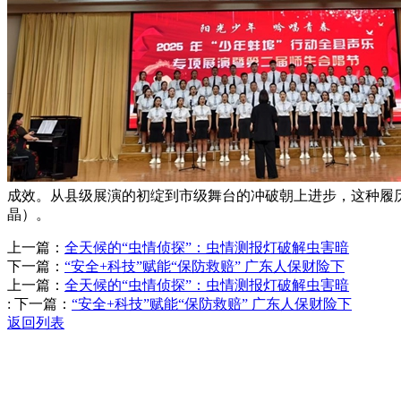
成效。从县级展演的初绽到市级舞台的冲破朝上进步，这种履
晶）。
上一篇：
全天候的“虫情侦探”：虫情测报灯破解虫害暗
下一篇：
“安全+科技”赋能“保防救赔” 广东人保财险下
上一篇：
全天候的“虫情侦探”：虫情测报灯破解虫害暗
:
下一篇：
“安全+科技”赋能“保防救赔” 广东人保财险下
返回列表
Contact Information