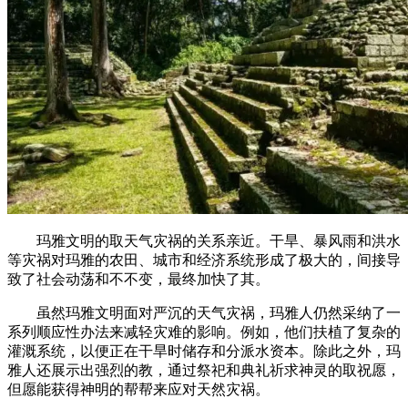
玛雅文明的取天气灾祸的关系亲近。干旱、暴风雨和洪水
等灾祸对玛雅的农田、城市和经济系统形成了极大的，间接导
致了社会动荡和不不变，最终加快了其。
虽然玛雅文明面对严沉的天气灾祸，玛雅人仍然采纳了一
系列顺应性办法来减轻灾难的影响。例如，他们扶植了复杂的
灌溉系统，以便正在干旱时储存和分派水资本。除此之外，玛
雅人还展示出强烈的教，通过祭祀和典礼祈求神灵的取祝愿，
但愿能获得神明的帮帮来应对天然灾祸。