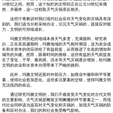
10世纪之间。然而，这个灿烂的文明却正在公元10世纪末俄
然，并最终，这一过程取天气灾祸亲近相关。
这些汗青教训对我们现代社会应对天气变化和灾祸具有深
刻的。我们该当分析采纳办法，注沉天气灾祸的，提拔应对能
力，文明的可持续成长。
玛雅文明所处的地域本身天气多变，充满挑和。研究表
白，正在其昌盛期间，玛雅地域的天气相对潮湿，这为农业成
长和水资本的供应供给了有益前提，从而推进了生齿的增加和
城市的兴建。然而，跟着时间的推移，这些有益的天气前提发
生了变化，干旱、暴风雨、洪水等天气灾祸逐步增加，给玛雅
文明的农业和水资本办理带来了严峻的挑和。
此外，玛雅文明还面对外部压力，如商业中缀和和平等要
素，使得社会愈加恶化。这些多沉要素的交错，使得玛雅文明
无法抵挡的命运。
通过研究玛雅文明的，我们不难发觉天气变化对古代文明
的主要影响。天气灾祸是鞭策文明阑珊的环节要素之一，而现
代社会同样该当提高对天气变化和灾祸的，加强天气灾祸的防
备和应对办法，我们的和社会免受晦气影响。