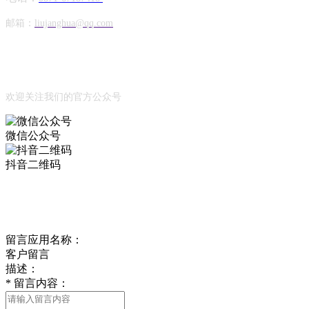
邮箱：
liujanghua@qq.com
Official Account
公众号
欢迎关注我们的官方公众号
微信公众号
抖音二维码
Online Message
在线留言
留言应用名称：
客户留言
描述：
*
留言内容：