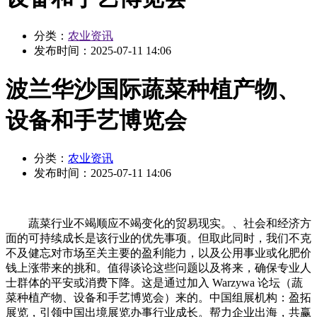
分类：
农业资讯
发布时间：
2025-07-11 14:06
波兰华沙国际蔬菜种植产物、
设备和手艺博览会
分类：
农业资讯
发布时间：
2025-07-11 14:06
蔬菜行业不竭顺应不竭变化的贸易现实。、社会和经济方
面的可持续成长是该行业的优先事项。但取此同时，我们不克
不及健忘对市场至关主要的盈利能力，以及公用事业或化肥价
钱上涨带来的挑和。值得谈论这些问题以及将来，确保专业人
士群体的平安或消费下降。这是通过加入 Warzywa 论坛（蔬
菜种植产物、设备和手艺博览会）来的。中国组展机构：盈拓
展览，引领中国出境展览办事行业成长。帮力企业出海，共赢