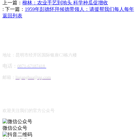
上一篇：
柳林：农业手艺到地头 科学种瓜促增收
:
下一篇：
1959年彭德怀拜候德带领人：请援帮我们每人每年
返回列表
Contact Information
联系方式
地址：昆明市经开区国际银座C3栋六楼
电话：
0871-67187418
邮箱：
liujanghua@qq.com
Official Account
公众号
欢迎关注我们的官方公众号
微信公众号