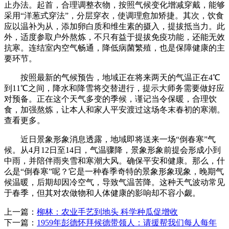
止办法。起首，合理调整衣物，按照气候变化增减穿戴，能够
采用“洋葱式穿法”，分层穿衣，使调理愈加矫捷。其次，饮食
应以温补为从，添加卵白质和维生素的摄入，提拔抵当力。此
外，适度参取户外熬炼，不只有益于提拔免疫功能，还能无效
抗寒。连结室内空气畅通，降低病菌繁殖，也是保障健康的主
要环节。
按照最新的气候预告，地域正在将来两天的气温正在4℃
到11℃之间，降水和降雪将交替进行，提示大师务需要做好应
对预备。正在这个天气多变的季候，谨记当令保暖，合理饮
食，加强熬炼，让本人和家人平安渡过这场冬末春初的寒潮。
查看更多。
近日景象形象消息透露，地域即将送来一场“倒春寒”气
候。从4月12日至14日，气温骤降，景象形象前提会形成小到
中雨，并陪伴雨夹雪和寒潮大风。确保平安和健康。那么，什
么是“倒春寒”呢？它是一种春季奇特的景象形象现象，晚期气
候温暖，后期却因冷空气，导致气温苦降。这种天气波动常见
于春季，但其对农做物和人体健康的影响却不容小觑。
上一篇：
柳林：农业手艺到地头 科学种瓜促增收
下一篇：
1959年彭德怀拜候德带领人：请援帮我们每人每年