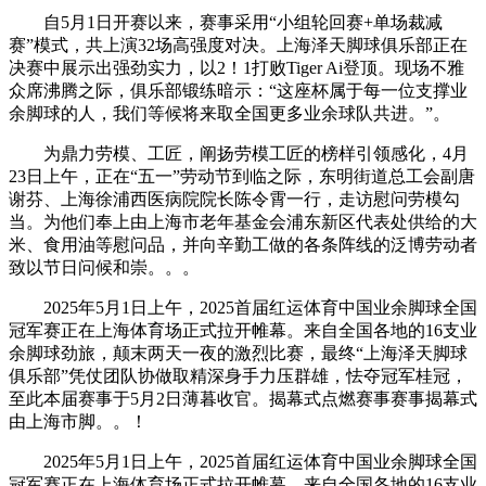
自5月1日开赛以来，赛事采用“小组轮回赛+单场裁减
赛”模式，共上演32场高强度对决。上海泽天脚球俱乐部正在
决赛中展示出强劲实力，以2！1打败Tiger Ai登顶。现场不雅
众席沸腾之际，俱乐部锻练暗示：“这座杯属于每一位支撑业
余脚球的人，我们等候将来取全国更多业余球队共进。”。
为鼎力劳模、工匠，阐扬劳模工匠的榜样引领感化，4月
23日上午，正在“五一”劳动节到临之际，东明街道总工会副唐
谢芬、上海徐浦西医病院院长陈令霄一行，走访慰问劳模勾
当。为他们奉上由上海市老年基金会浦东新区代表处供给的大
米、食用油等慰问品，并向辛勤工做的各条阵线的泛博劳动者
致以节日问候和崇。。。
2025年5月1日上午，2025首届红运体育中国业余脚球全国
冠军赛正在上海体育场正式拉开帷幕。来自全国各地的16支业
余脚球劲旅，颠末两天一夜的激烈比赛，最终“上海泽天脚球
俱乐部”凭仗团队协做取精深身手力压群雄，怯夺冠军桂冠，
至此本届赛事于5月2日薄暮收官。揭幕式点燃赛事赛事揭幕式
由上海市脚。。！
2025年5月1日上午，2025首届红运体育中国业余脚球全国
冠军赛正在上海体育场正式拉开帷幕。来自全国各地的16支业