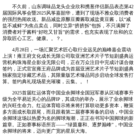
不久前，山东调味品龙头企业欣和携葱伴侣新品表态第42
届国际风筝会暨2025风筝嘉韶华，遭到了现场不雅众取消费者
的强烈热闹欢送。新品减盐原酿豆瓣酱取减盐黄豆酱，以“减
盐不减鲜”为焦点卖点，同时立异“挤挤拆”包拆，不只满脚了
消费者对于酱料“好吃又甘旨”的需求，也充实表现了欣和的立
异取匠心工艺。健康。。？。
4月28日，一场汇聚艺术匠心取行业远见的巅峰嘉会震动
上演！雍王府文化成长无限公司取亚洲艺术片子节短剧盛典运
营机构珠海星企影业无限公司，正在万众注目中完成计谋合做
签约，正式官宣雍王府品牌成为首届亚洲艺术片子节短剧盛典
独家指定珍藏艺术品，其限量版艺术臻品同步启动全球发售打
算。签约典礼现场星光璀璨，云集。。！
2025首届红运体育中国业余脚球全国冠军赛从区域赛事升
级为全平易近关心的品牌IP，其成功的举办，展示了业余脚球
的兴旺生命力。红运体育暗示将来将打算联动更多资本，鞭策
多方面成长取跟尾，而且跟着第二届赛事筹备的启动，中国业
余脚球这场以热爱为名的脚球海潮，正正在书写中国脚球的新
篇章。正如赛事标语所言——“绿茵鏖和、逐梦巅峰”，中国业
余脚球的将来，迈向更广宽的星辰大海。