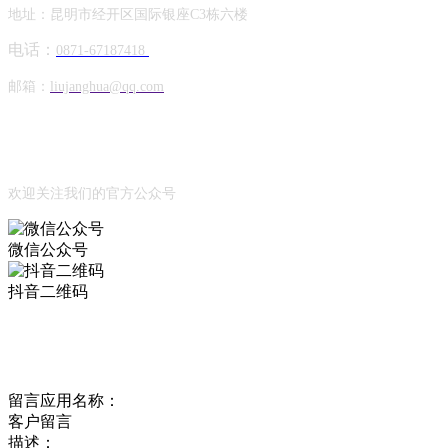
地址：昆明市经开区国际银座C3栋六楼
电话：
0871-67187418
邮箱：
liujanghua@qq.com
Official Account
公众号
欢迎关注我们的官方公众号
微信公众号
抖音二维码
Online Message
在线留言
留言应用名称：
客户留言
描述：