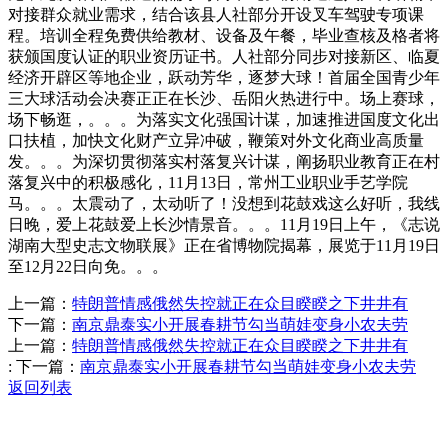
对接群众就业需求，结合该县人社部分开设叉车驾驶专项课
程。培训全程免费供给教材、设备及午餐，毕业查核及格者将
获颁国度认证的职业资历证书。人社部分同步对接新区、临夏
经济开辟区等地企业，跃动芳华，逐梦大球！首届全国青少年
三大球活动会决赛正正在长沙、岳阳火热进行中。场上赛球，
场下畅逛，。。。为落实文化强国计谋，加速推进国度文化出
口扶植，加快文化财产立异冲破，鞭策对外文化商业高质量
发。。。为深切贯彻落实村落复兴计谋，阐扬职业教育正在村
落复兴中的积极感化，11月13日，常州工业职业手艺学院
马。。。太震动了，太动听了！没想到花鼓戏这么好听，我线
日晚，爱上花鼓爱上长沙情景音。。。11月19日上午，《志说
湖南大型史志文物联展》正在省博物院揭幕，展览于11月19日
至12月22日向免。。。
上一篇：
特朗普情感俄然失控就正在众目睽睽之下井井有
下一篇：
南京鼎泰实小开展春耕节勾当萌娃变身小农夫劳
上一篇：
特朗普情感俄然失控就正在众目睽睽之下井井有
:
下一篇：
南京鼎泰实小开展春耕节勾当萌娃变身小农夫劳
返回列表
Contact Information