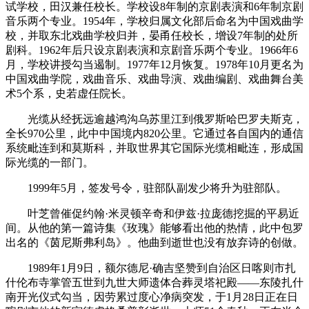
试学校，田汉兼任校长。学校设8年制的京剧表演和6年制京剧
音乐两个专业。1954年，学校归属文化部后命名为中国戏曲学
校，并取东北戏曲学校归并，晏甬任校长，增设7年制的处所
剧科。1962年后只设京剧表演和京剧音乐两个专业。1966年6
月，学校讲授勾当遏制。1977年12月恢复。1978年10月更名为
中国戏曲学院，戏曲音乐、戏曲导演、戏曲编剧、戏曲舞台美
术5个系，史若虚任院长。
光缆从经抚远逾越鸿沟乌苏里江到俄罗斯哈巴罗夫斯克，
全长970公里，此中中国境内820公里。它通过各自国内的通信
系统毗连到和莫斯科，并取世界其它国际光缆相毗连，形成国
际光缆的一部门。
1999年5月，签发号令，驻部队副发少将升为驻部队。
叶芝曾催促约翰·米灵顿辛奇和伊兹·拉庞德挖掘的平易近
间。从他的第一篇诗集《玫瑰》能够看出他的热情，此中包罗
出名的《茵尼斯弗利岛》。他曲到逝世也没有放弃诗的创做。
1989年1月9日，额尔德尼·确吉坚赞到自治区日喀则市扎
什伦布寺掌管五世到九世大师遗体合葬灵塔祀殿——东陵扎什
南开光仪式勾当，因劳累过度心净病突发，于1月28日正在日