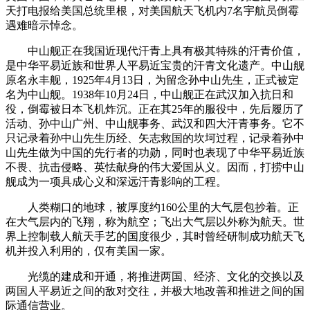
天打电报给美国总统里根，对美国航天飞机内7名宇航员倒霉
遇难暗示悼念。
中山舰正在我国近现代汗青上具有极其特殊的汗青价值，
是中华平易近族和世界人平易近宝贵的汗青文化遗产。中山舰
原名永丰舰，1925年4月13日，为留念孙中山先生，正式被定
名为中山舰。1938年10月24日，中山舰正在武汉加入抗日和
役，倒霉被日本飞机炸沉。正在其25年的服役中，先后履历了
活动、孙中山广州、中山舰事务、武汉和四大汗青事务。它不
只记录着孙中山先生历经、矢志救国的坎坷过程，记录着孙中
山先生做为中国的先行者的功勋，同时也表现了中华平易近族
不畏、抗击侵略、英怯献身的伟大爱国从义。因而，打捞中山
舰成为一项具成心义和深远汗青影响的工程。
人类糊口的地球，被厚度约160公里的大气层包抄着。正
在大气层内的飞翔，称为航空；飞出大气层以外称为航天。世
界上控制载人航天手艺的国度很少，其时曾经研制成功航天飞
机并投入利用的，仅有美国一家。
光缆的建成和开通，将推进两国、经济、文化的交换以及
两国人平易近之间的敌对交往，并极大地改善和推进之间的国
际通信营业。