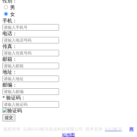
性别：
男
女
手机：
电话：
传真：
邮箱：
地址：
邮编：
*
验证码：
提交
版权所有 云南6163银河农业科技有限公司 技术支持
6163银河
网
站地图