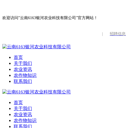
欢迎访问”云南6163银河农业科技有限公司”官方网站！
|
招聘信息
首页
关于我们
农业资讯
农作物知识
联系我们
首页
关于我们
农业资讯
农作物知识
联系我们