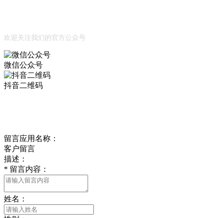
Official Account
公众号
欢迎关注我们的官方公众号
微信公众号
抖音二维码
Online Message
在线留言
留言应用名称：
客户留言
描述：
*
留言内容：
姓名：