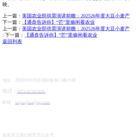
映。
上一篇：
美国农业部供需演讲前瞻：202526年度大豆小麦产
下一篇：
【通盘告诉你】“芒”里偷闲看农业
上一篇：
美国农业部供需演讲前瞻：202526年度大豆小麦产
:
下一篇：
【通盘告诉你】“芒”里偷闲看农业
返回列表
Contact Information
联系方式
地址：昆明市经开区国际银座C3栋六楼
电话：
0871-67187418
邮箱：
liujanghua@qq.com
Official Account
公众号
欢迎关注我们的官方公众号