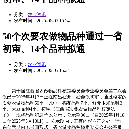
分类：
农业资讯
发布时间：
2025-06-05 15:24
50个次要农做物品种通过一省
初审、14个品种拟通
分类：
农业资讯
发布时间：
2025-06-05 15:24
第十届江西省农做物品种核定委员会专业委员会第二次会
议已于2025年4月2日正在南昌召开。经会议初审，通过核定的
次要农做物品种50个，此中，棉花品种7个、鲜食玉米品种3
个、大豆品种4个。按照《江西省次要农做物品种核定法
子》，现将品种消息予以公示，公示期30日（自2025年4月18
日至2025年5月18日）。公示期内，若有内容不符之处，请正
在公示期内以书面形式向省农做物品种核定委员会办公室反