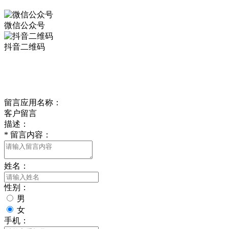
微信公众号
抖音二维码
Online Message
在线留言
留言应用名称：
客户留言
描述：
*
留言内容：
姓名：
性别：
男
女
手机：