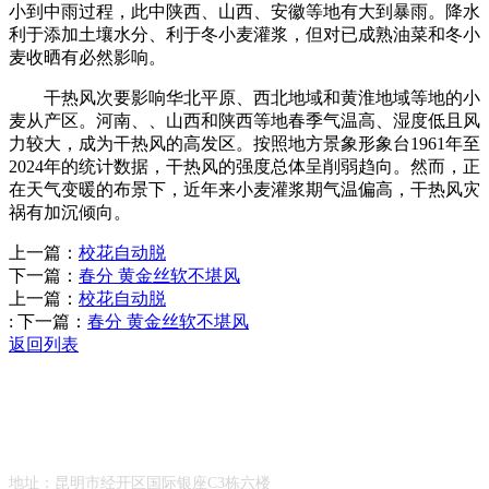
小到中雨过程，此中陕西、山西、安徽等地有大到暴雨。降水
利于添加土壤水分、利于冬小麦灌浆，但对已成熟油菜和冬小
麦收晒有必然影响。
干热风次要影响华北平原、西北地域和黄淮地域等地的小
麦从产区。河南、、山西和陕西等地春季气温高、湿度低且风
力较大，成为干热风的高发区。按照地方景象形象台1961年至
2024年的统计数据，干热风的强度总体呈削弱趋向。然而，正
在天气变暖的布景下，近年来小麦灌浆期气温偏高，干热风灾
祸有加沉倾向。
上一篇：
校花自动脱
下一篇：
春分 黄金丝软不堪风
上一篇：
校花自动脱
:
下一篇：
春分 黄金丝软不堪风
返回列表
Contact Information
联系方式
地址：昆明市经开区国际银座C3栋六楼