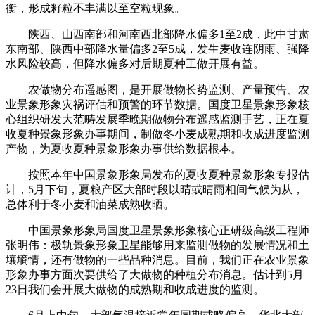
衡，形成籽粒不丰满以至空粒现象。
陕西、山西南部和河南西北部降水偏多1至2成，此中甘肃
东南部、陕西中部降水量偏多2至5成，发生麦收连阴雨、强降
水风险较高，但降水偏多对后期夏种工做开展有益。
农做物分布遥感图，是开展做物长势监测、产量预告、农
业景象形象灾祸评估和预警的环节数据。国度卫星景象形象核
心组织研发大范畴发展季晚期做物分布遥感监测手艺，正在夏
收夏种景象形象办事期间，制做冬小麦成熟期和收成进度监测
产物，为夏收夏种景象形象办事供给数据根本。
按照本年中国景象形象局发布的夏收夏种景象形象专报估
计，5月下旬，夏粮产区大部时段以晴或晴雨相间气候为从，
总体利于冬小麦和油菜成熟收晒。
中国景象形象局国度卫星景象形象核心正研级高级工程师
张明伟：极轨景象形象卫星能够用来监测做物的发展情况和土
壤墒情，还有做物的一些品种消息。目前，我们正在农业景象
形象办事方面次要供给了大做物的种植分布消息。估计到5月
23日我们会开展大做物的成熟期和收成进度的监测。