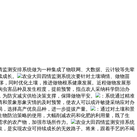
监测安排系统做为一种集成了物联网、大数据、云计较等先辈
续成长。
农业大田四情监测系统次要针对土壤墒情、做物苗
侈，同时优化土壤，推进做物根系健康发展。近程做物发展形
病虫害品种及发生程度，提前预警，指点农人采纳科学防治办
，为防灾减灾供给决策支撑，保障做物平安。
：系统通过精准
情和景象形象灾情的及时预警，使农人可以或许敏捷采纳应对办
局，选择高产优良品种，进一步提拔产量。
：通过对土壤和景
生物防治策略的使用，大幅削减农药和化肥的利用量，既了生
需求的农产物，加强市场所作力。
农业大田四情监测安排系统
取，是实现农业可持续成长的无效路子。将来，跟着手艺的不竭