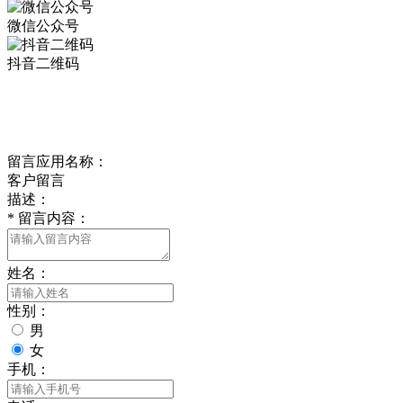
微信公众号
抖音二维码
Online Message
在线留言
留言应用名称：
客户留言
描述：
*
留言内容：
姓名：
性别：
男
女
手机：