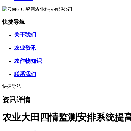
快捷导航
关于我们
农业资讯
农作物知识
联系我们
快捷导航
资讯详情
农业大田四情监测安排系统提