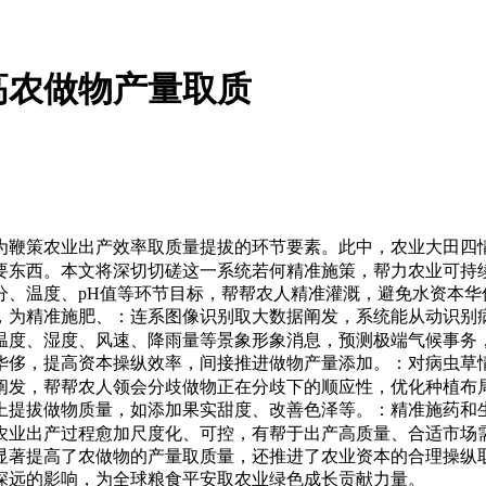
高农做物产量取质
鞭策农业出产效率取质量提拔的环节要素。此中，农业大田四情
要东西。本文将深切切磋这一系统若何精准施策，帮力农业可持
分、温度、pH值等环节目标，帮帮农人精准灌溉，避免水资本华
，为精准施肥、：连系图像识别取大数据阐发，系统能从动识别
温度、湿度、风速、降雨量等景象形象消息，预测极端气候事务
华侈，提高资本操纵效率，间接推进做物产量添加。：对病虫草
阐发，帮帮农人领会分歧做物正在分歧下的顺应性，优化种植布
上提拔做物质量，如添加果实甜度、改善色泽等。：精准施药和
农业出产过程愈加尺度化、可控，有帮于出产高质量、合适市场
显著提高了农做物的产量取质量，还推进了农业资本的合理操纵
深远的影响，为全球粮食平安取农业绿色成长贡献力量。