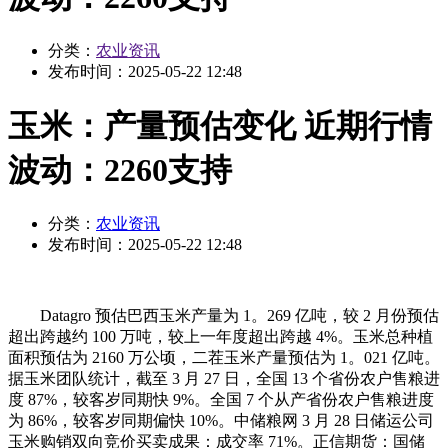
分类：
农业资讯
发布时间：
2025-05-22 12:48
玉米：产量预估变化 近期行情
波动：2260支持
分类：
农业资讯
发布时间：
2025-05-22 12:48
Datagro 预估巴西玉米产量为 1。269 亿吨，较 2 月份预估
超出跨越约 100 万吨，较上一年度超出跨越 4%。玉米总种植
面积预估为 2160 万公顷，二茬玉米产量预估为 1。021 亿吨。
据玉米团队统计，截至 3 月 27 日，全国 13 个省份农户售粮进
度 87%，较客岁同期快 9%。全国 7 个从产省份农户售粮进度
为 86%，较客岁同期偏快 10%。中储粮网 3 月 28 日储运公司
玉米购销双向竞价买卖成果：成交率 71%。正信期货：国储