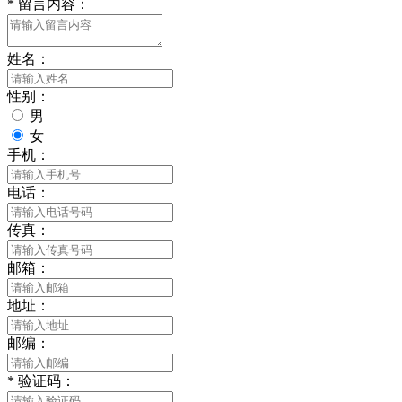
*
留言内容：
姓名：
性别：
男
女
手机：
电话：
传真：
邮箱：
地址：
邮编：
*
验证码：