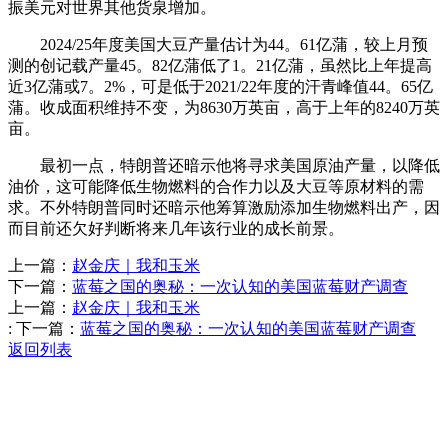
振美元对世界其他货泉增加。
2024/25年度美国大豆产量估计为44。61亿蒲，较上月预
测的创记载产量45。82亿蒲低了1。21亿蒲，虽然比上年提高
近3亿蒲或7。2%，可是低于2021/22年度的汗青峰值44。65亿
蒲。收成面积维持不变，为8630万英亩，高于上年的8240万英
亩。
最初一点，特朗普还暗示他将寻求美国原油产量，以降低
油价，这可能降低生物燃料的合作力以及大豆等原材料的需
求。不外特朗普同时还暗示他筹算激励添加生物燃料出产，因
而目前还欠好判断将来几年该行业的成长前景。
上一篇：
赵金庆｜我和玉米
下一篇：
蓝莓之国的奥秘：一次认知的美国蓝莓财产调查
上一篇：
赵金庆｜我和玉米
:
下一篇：
蓝莓之国的奥秘：一次认知的美国蓝莓财产调查
返回列表
Contact Information
联系方式