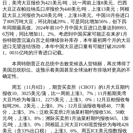
日，美湾大豆报价为421美元/吨，比一周前上涨8美元。巴西
大豆正在帕拉纳瓜口岸报价为440美元/吨，上涨13美元；阿根
廷大豆上河报价为428美元/吨，上涨16美元。中国10月份进口
了809万吨大豆，环比削减29%，可是同比增加56%，创下四
年同期最高值。2024年前10个月中国大豆进口总量达到8993。
6万吨，同比增加11。2%。考虑到中国买家可能正在来岁1月
份特朗普沉返白宫之前继续弥补库存，本年最初两个月的大豆
进口无望连结强劲，本年中国大豆进口量有可能打破2020年
1。0031亿吨的汗青进口记载。
本周特朗普正在总统中击败党候选人贺锦丽，再次博得了
美国总统职位。这预示着美国甚至全球油籽市排场对更高的不
确定性。
周五（11月8日），期货买卖所（CBOT）的1月大豆期约
报收10。3025美元/蒲，比一周前上涨3。7%；11月船期美湾
大豆均价为每蒲11。2275美元，上涨3。0%；12月豆粕报收每
短吨296。2美元，上涨0。3%；12月豆油报收每磅48。77美
分，上涨5。3%；泛欧买卖所2月油菜籽期约报收536。50欧
元/吨，上涨3。8%；洲际买卖所1月油菜籽期约报收665。1加
元/吨，上涨3。0%；阿根廷上河大豆FOB现货报价为每吨428
美元（含33%出口税），上涨3。6%。周五ICE美元指数报收