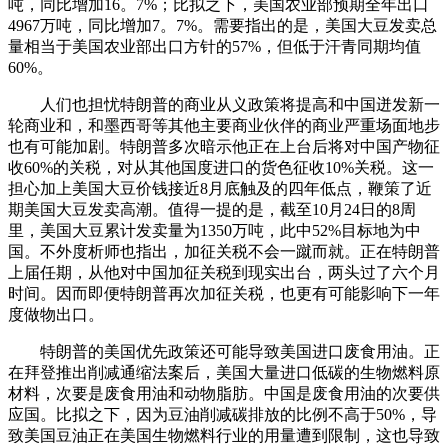
吨，同比增加16。7%；比拟之下，美国农业部预期全年出口
4967万吨，同比增加7。7%。需要指出的是，美国大豆发卖总
量相当于美国农业部出口方针的57%，但低于汗青同期均值
60%。
人们也担忧特朗普的商业从义政策将提高和中国迸发新一
轮商业和，和墨西哥等其他主要商业伙伴的商业严重场面地步
也有可能加剧。特朗普多次暗示他正在上台后将对中国产物征
收60%的关税，对从其他国度进口的货色征收10%关税。这一
担心加上美国大豆价钱接近8月底触及的四年低点，鞭策了近
期美国大豆发卖高潮。值得一提的是，截至10月24日的8周
里，美国大豆累计发卖量为1350万吨，此中52%目标地为中
国。不外度析师也指出，加征关税不会一蹴而就。正在特朗普
上届任期，从他对中国加征关税到现实出台，两头过了六个月
时间。因而即便特朗普再次加征关税，也更有可能影响下一年
度做物出口。
特朗普的美国优先政策还可能导致美国进口废食用油。正
在拜登推出削减通缩法案后，美国大量进口低碳的生物燃料原
材料，次要是废食用油和动物脂肪。中国是废食用油的次要供
应国。比拟之下，因为豆油削减碳排放的比例不高于50%，导
致美国豆油正在美国生物燃料行业的用量遭到限制，这也导致