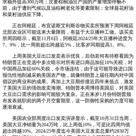
求额外提高300万吨；次要棕榈油出产国的产量增加停畅不
前，由于遭到气候以及油棕树老化等要素限制；全球葵花籽油
和菜籽油供应下降。
正在阿根廷，布宜诺斯艾利斯谷物买卖所预测下周阿根廷
北部农业区可能送来大量降雨，有益于大豆播种工做。该买卖
所周四暗示，截至11月6日，阿根廷2024/25年大豆播种进度为
7。9%，比一周前超出跨越近5%，比客岁同期提高1。8%。
上周美国大豆出口发卖表示优良，后劲若何有待察看因为
特朗普正在竞选中多次暗示对所有进口商品加征10%关税，对
中国商品加征60%关税，令市场连结，由于这可能导致进口国
报仇性地削减采购美国农产物，就像特朗普上届任期内对中国
倡议的商业和的成果。再加上大豆期价接近四年来低点，激发
了美国大豆的强劲发卖海潮。特朗普本周博得美国后，对美国
大豆出口需求的影响可能较为复杂。正在来岁1月份特朗普颁
布发表就职前的两个月空窗期里，这一防御性采购的力度可能
逐渐衰减。
美国农业部周度出口发卖演讲显示，截至10月31日当周，
美国大豆净销量为204万吨，比上周低10%，可是比四周均值
超出跨越10%。2024/25年度迄今美国大豆发卖总量约2830万