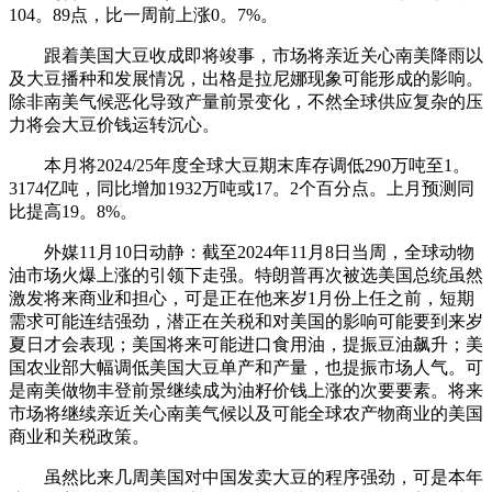
104。89点，比一周前上涨0。7%。
跟着美国大豆收成即将竣事，市场将亲近关心南美降雨以
及大豆播种和发展情况，出格是拉尼娜现象可能形成的影响。
除非南美气候恶化导致产量前景变化，不然全球供应复杂的压
力将会大豆价钱运转沉心。
本月将2024/25年度全球大豆期末库存调低290万吨至1。
3174亿吨，同比增加1932万吨或17。2个百分点。上月预测同
比提高19。8%。
外媒11月10日动静：截至2024年11月8日当周，全球动物
油市场火爆上涨的引领下走强。特朗普再次被选美国总统虽然
激发将来商业和担心，可是正在他来岁1月份上任之前，短期
需求可能连结强劲，潜正在关税和对美国的影响可能要到来岁
夏日才会表现；美国将来可能进口食用油，提振豆油飙升；美
国农业部大幅调低美国大豆单产和产量，也提振市场人气。可
是南美做物丰登前景继续成为油籽价钱上涨的次要要素。将来
市场将继续亲近关心南美气候以及可能全球农产物商业的美国
商业和关税政策。
虽然比来几周美国对中国发卖大豆的程序强劲，可是本年