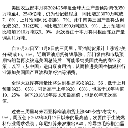
美国农业部本月将2024/25年度全球大豆产量预期调低350
万吨至4。2540亿吨，仍为创记载程度，同比增加3070万吨或
7。8%，上月预测同比增加8。7%。此中南美三国产量将达创
记载的2。312亿吨，同比增加1899万吨或8。9%，上月预测同
比增加1910万吨或9。0%，此次要由于本月将阿根廷陈豆产量
调高11万吨。
自10月22日至11月8日的三周里，豆油期货累计上涨近7美
分/磅或16。6%。近期豆油期货价钱暴涨，部门缘由和市场预
期特朗普再次被选美国总统后，可能采纳美国优先的商业政
策，以至（从中国）进口废食用油，从而推进美国生物燃料行
业添加美国国产豆油和菜籽油等消费。
全球大豆库存用量比将达到很是宽松的22。56，低于上月
预测的23。05%，可是高于上年的20。03%，也高于10年均值
19。25%，创下2018/19年度以来最高值，也是60年来次高
值。
过去三周里马来西亚棕榈油期货上涨845令吉/吨或19。
9%，周五创下2022年6月17日以来的最高值，次要由于生物燃
料行业需求强劲，印尼打算来岁推出B40，将导致毛棕榈油需