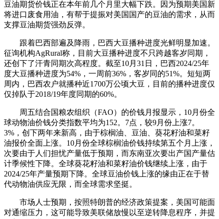
豆油期货价钱正在本年前几个月里大幅下跌。因为预期美国新
将进口废食用油，有帮于提振对美国国产的豆油的需求，从而
支撑豆油期货强劲反弹。
跟着巴西部遍及降雨，巴西大豆播种进度光鲜明显加速。
征询机构AgRural称，目前大豆播种进度不只跨越客岁同期，
还创下了汗青同期次高程度。截至10月31日，巴西2024/25年
度大豆播种进度为54%，一周前36%，客岁同的51%。短短两
周内，巴西农户就播种近1700万公顷大豆，目前的播种进度仅
仅掉队于2018/19年度同期的60%。
周五结合国粮农组织（FAO）的价钱月报显示，10月份全
球动物油价钱分类指数平均为152。7点，较9月份上涨7。
3%，创下两年来新高，由于棕榈油、豆油、葵花籽油和菜籽
油报价全面上涨。10月份全球棕榈油价钱持续第五个月上涨，
次要由于人们担忧产量低于预期，而东南亚次要出产国产量估
计季候性下降。全球葵花籽油和菜籽油价钱继续上涨，由于
2024/25年产量预期下降。全球豆油价钱上涨的缘由正在于替
代动物油供应无限，而全球需求坚挺。
市场人士预期，按照特朗普的经济政策提案，美国可能面
对通缩压力，这可能导致美联储放慢以至逆转降息程序，并提