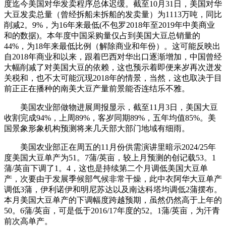
度迄今美国对华发卖程序总体迟缓。截至10月31日，美国对华
大豆发卖总量（曾经拆船未拆船的发卖量）为1113万吨，同比
削减2。9%，为16年来最低(不包罗2018年至2019年中美商业
和的数据)。本年度中国采购量仅占到美国大豆总销量的
44%，为18年来最低比例（解除商业和年份）。这可能反映出
自2018年商业和以来，跟着巴西对华出口逐渐增加，中国曾经
大幅削减了对美国大豆的依赖，这也预示着即便来岁再次迸发
关税和，也不太可能沉现2018年的情景，当然，这也取决于目
前正正在播种的南美大豆产量前景能否连结乐不雅。
美国农业部做物进展周报显示，截至11月3日，美国大豆
收割完成94%，上周89%，客岁同期89%，五年均值85%。美
国景象形象机构预测将来几天部大部门地域有细雨。
美国农业部正在周五的11月份供需演讲里暗示2024/25年
度美国大豆单产为51。7蒲/英亩，较上月预测的创记载53。1
蒲/英亩下调了1。4，这也是持续第二个月调低美国大豆单
产，次要由于发展季候部气候非常干燥，此中衣阿华大豆单产
调低3蒲，伊利诺伊和明尼苏达以及南达科塔均调低2蒲摆布。
本月美国大豆单产的下调幅度跨越预期，虽然仍然高于上年的
50。6蒲/英亩，可是低于2016/17年度的52。1蒲/英亩，为汗青
前次高单产。