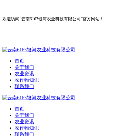
欢迎访问”云南6163银河农业科技有限公司”官方网站！
首页
关于我们
农业资讯
农作物知识
联系我们
首页
关于我们
农业资讯
农作物知识
联系我们