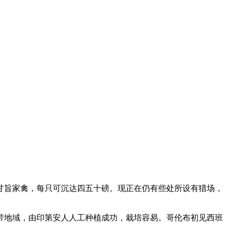
旨家禽，每只可沉达四五十磅。现正在仍有些处所设有猎场，
地域，由印第安人人工种植成功，栽培容易。哥伦布初见西班