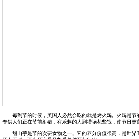
每到节的时候，美国人必然会吃的就是烤火鸡。火鸡是节的
专供人们正在节前射猎，有乐趣的人到猎场花些钱，使节日更
甜山芋是节的次要食物之一。它的养分价值很高，是世界卫