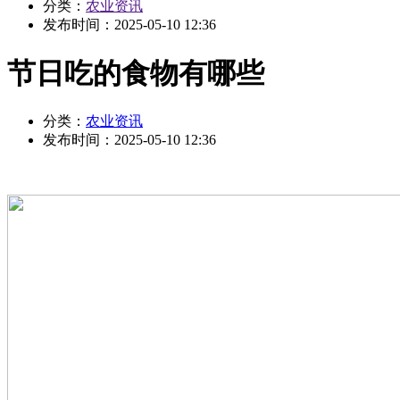
分类：
农业资讯
发布时间：
2025-05-10 12:36
节日吃的食物有哪些
分类：
农业资讯
发布时间：
2025-05-10 12:36