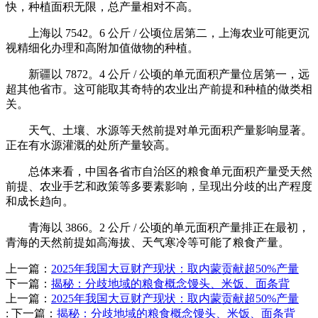
快，种植面积无限，总产量相对不高。
上海以 7542。6 公斤 / 公顷位居第二，上海农业可能更沉
视精细化办理和高附加值做物的种植。
新疆以 7872。4 公斤 / 公顷的单元面积产量位居第一，远
超其他省市。这可能取其奇特的农业出产前提和种植的做类相
关。
天气、土壤、水源等天然前提对单元面积产量影响显著。
正在有水源灌溉的处所产量较高。
总体来看，中国各省市自治区的粮食单元面积产量受天然
前提、农业手艺和政策等多要素影响，呈现出分歧的出产程度
和成长趋向。
青海以 3866。2 公斤 / 公顷的单元面积产量排正在最初，
青海的天然前提如高海拔、天气寒冷等可能了粮食产量。
上一篇：
2025年我国大豆财产现状：取内蒙贡献超50%产量
下一篇：
揭秘：分歧地域的粮食概念馒头、米饭、面条背
上一篇：
2025年我国大豆财产现状：取内蒙贡献超50%产量
:
下一篇：
揭秘：分歧地域的粮食概念馒头、米饭、面条背