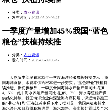
分类：
农业资讯
发布时间：
2025-05-09 06:47
一季度产量增加45%我国“蓝色
粮仓”扶植持续推
分类：
农业资讯
发布时间：
2025-05-09 06:47
天然资本部发布2025年一季度海洋经济成长数据显示，我
国海洋食物、水资本供给根本进一步夯实，“蓝色粮仓”扶植持
续推进。据初步核算，一季度全国海洋水产物产量同比增加
4。5%，此中海水养殖产量同比增加5。7%，海水养殖稳产保
供感化持续。我国海洋渔业向深近海有序拓展，深近海养殖工
船“湛江湾1号”正在江苏南通下水，据引见，我国南极秦岭坐
海水淡化项目取得积极进展，海水加热、海水预处置以及产水