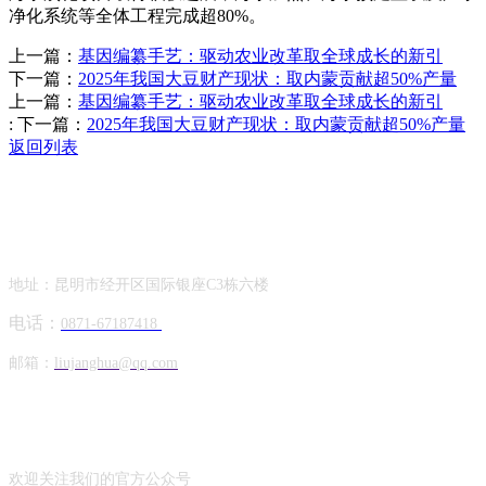
净化系统等全体工程完成超80%。
上一篇：
基因编纂手艺：驱动农业改革取全球成长的新引
下一篇：
2025年我国大豆财产现状：取内蒙贡献超50%产量
上一篇：
基因编纂手艺：驱动农业改革取全球成长的新引
:
下一篇：
2025年我国大豆财产现状：取内蒙贡献超50%产量
返回列表
Contact Information
联系方式
地址：昆明市经开区国际银座C3栋六楼
电话：
0871-67187418
邮箱：
liujanghua@qq.com
Official Account
公众号
欢迎关注我们的官方公众号