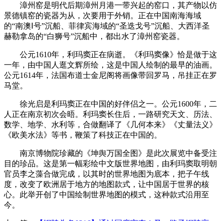
漳州窑是明代后期漳州月港一带兴起的窑口，其产物以仿
景德镇窑的瓷器为从，次要用于外销。正在中国南海海域
的“南澳Ⅰ号”沉船、菲律宾海域的“圣迭戈号”沉船、大西洋圣
赫勒拿岛的“白狮号”沉船中，都出水了漳州窑瓷器。
公元1610年，利玛窦正在病逝。《利玛窦像》恰是做于这
一年，由中国人逛文辉所绘，这是中国人绘制的最早的油画。
公元1614年，法国布道士金尼阁将画像带回罗马，吊挂正在罗
马堂。
徐光启是利玛窦正在中国的好伴侣之一。公元1600年，二
人正在南京初次会晤。利玛窦长住后，一路研究天文、历法、
数学、地学、水利等，合做翻译了《几何本来》《丈量法义》
《欧美水法》等书，鞭策了科技正在中国的。
南京博物院珍藏的《坤舆万国全图》是此次展览中备受注
目的珍品。这是第一幅彩绘中文版世界地图，由利玛窦取明朝
官员李之藻合做完成，以其时的世界地图为底本，把子午线
度，改变了欧洲居于地方的地图款式，让中国居于世界的核
心。此举开创了中国绘制世界地图的模式，这种款式沿用至
今。