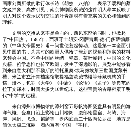
画家刘商所做的歌行体长诗《胡笳十八拍》，表示了暖和的蔡
文姬抽象。高杰引见，南京博物院所藏的这件明人摹本反映了
明人对这个表示汉胡交往的汗青题材有着充实的关心和独到的
理解。
文明的交换从来不是单向的，西风东渐的同时，也掀起
了“中国热”。1585年，西班牙士胡安·冈萨雷斯·德·门多萨编纂
的《中华大帝国史》甫一问世便惹起惊动。这是第一本全面引
见中国的书，为其时的欧洲人供给了簇新的视角和翔实的材料
来领会中国。不单中国的丝绸、瓷器、茶叶畅销，中国的文化
典籍、哲学思惟也传至欧洲，发生了深远影响。展览中能够看
到来自意大利那不勒斯的维托里奥·埃马努埃莱三世国度藏书
楼、米兰市立汗青档案馆取提福兹欧藏书楼等珍藏机构的手
稿、册本，包罗《大学》《中庸》《论语》《孟子》等典范的
拉丁文译本，时间大多为16世纪末。这些宝贵的古籍档案了明
代“中学”的过程。
来自漳州市博物馆的漳州窑五彩帆海图瓷盘具有明显的海
洋气概。瓷盘口沿上彩绘山川楼阁，腹部绘星宿、岛屿、海
涛、风帆、飞鱼、麒麟等，盘内底画二十四向位罗盘，地方是
简体太极二沉圈，圈内写有“全国一”字样。