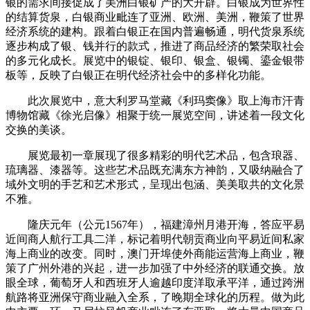
银的需求间接促成了美洲白银矿产的大开辟。白银成为世界性
的结算货泉，白银商业毗连了亚洲、欧洲、美洲，鞭策了世界
经济系统的建构。跟着白银正在国内普遍畅通，明代货泉系统
逐步构成了银、钱并行的款式，推进了商品经济的繁荣取社会
的多元化成长。展览中的银锭、银印、银盒、银镯、鎏金银带
板等，反映了白银正在明代经济社会中的多样化功能。
此次展览中，意大利罗马堂藏《利玛窦像》取上海市汗青
博物馆藏《徐光启像》相聚于统一展览空间，讲述着一段文化
交换的美谈。
展览最初一章展现了很多精彩的明代艺术品，包含琅器、
琉璃器、漆器等。这些艺术品既充满东方神韵，又吸纳融合了
域外文明的手艺和艺术形式，呈现出包涵、美美取共的文化景
不雅。
隆庆元年（公元1567年），福建漳州月港开海，答应平易
近间商人航行工具二洋，标记着明代朝贡商业向平易近间私家
海上商业的改变。同时，澳门开埠使外商能运营海上商业，鞭
策了广州外港的兴起，进一步加强了中外经济的联通交换。放
眼全球，葡萄牙人和西班牙人逾越印度洋取承平洋，通过跨洲
航路将亚洲保守商业融入全系，了晚期全球化的历程。做为此