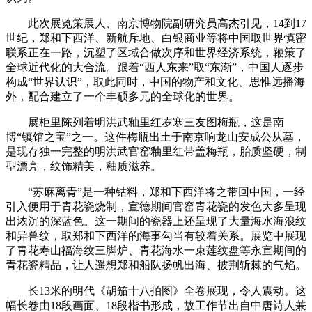
此次展览策展人、南京博物院副研究员高杰引见，14到17
世纪，郑和下西洋、新航斥地、白银商业等将中国取世界慎密
联系正在一路，沉塑了区域合做次序和世界经济系统，鞭策了
全球近代化的大合流。跟着“西人东来”取“东渐”，中国人逐步
构成“世界认识”，取此同时，中国的物产和文化、思惟远播海
外，配合建立了一个丰硕多元的全球化的世界。
展柜里陈列着明洪武釉里红岁寒三友图梅瓶，这是南
博“镇馆之宝”之一。这件梅瓶出土于南京响龙山安成公从墓，
是现存独一完整的明洪武官窑釉里红带盖梅瓶，胎质坚硬，制
型漂亮，纹饰精美，釉质滋养。
“苏麻离青”是一种钴料，郑和下西洋将之带回中国，一经
引入便用于青花瓷烧制，宣德期间官窑青花瓷的发色大多呈现
出浓沉的深蓝色。这一期间的瓷器上还呈现了大量海水海浪纹
和异兽纹，取郑和下西洋的海事勾当有较着关系。展览中展现
了青花寿山福海纹三脚炉、青花海水一束莲纹盘等永宣期间的
青花瓷精品，让人遥想郑和船队扬帆出海、披荆斩棘的气焰。
长13米的明代《胡笳十八拍图》全卷展现，令人震动。这
幅长卷由18段画面、18段楷书形成，故工作节出自中唐诗人兼