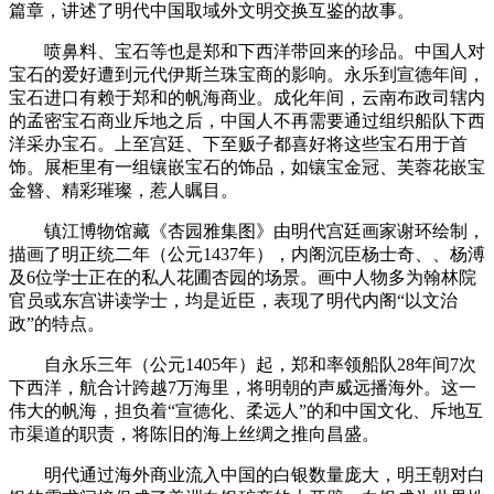
篇章，讲述了明代中国取域外文明交换互鉴的故事。
喷鼻料、宝石等也是郑和下西洋带回来的珍品。中国人对
宝石的爱好遭到元代伊斯兰珠宝商的影响。永乐到宣德年间，
宝石进口有赖于郑和的帆海商业。成化年间，云南布政司辖内
的孟密宝石商业斥地之后，中国人不再需要通过组织船队下西
洋采办宝石。上至宫廷、下至贩子都喜好将这些宝石用于首
饰。展柜里有一组镶嵌宝石的饰品，如镶宝金冠、芙蓉花嵌宝
金簪、精彩璀璨，惹人瞩目。
镇江博物馆藏《杏园雅集图》由明代宫廷画家谢环绘制，
描画了明正统二年（公元1437年），内阁沉臣杨士奇、、杨溥
及6位学士正在的私人花圃杏园的场景。画中人物多为翰林院
官员或东宫讲读学士，均是近臣，表现了明代内阁“以文治
政”的特点。
自永乐三年（公元1405年）起，郑和率领船队28年间7次
下西洋，航合计跨越7万海里，将明朝的声威远播海外。这一
伟大的帆海，担负着“宣德化、柔远人”的和中国文化、斥地互
市渠道的职责，将陈旧的海上丝绸之推向昌盛。
明代通过海外商业流入中国的白银数量庞大，明王朝对白