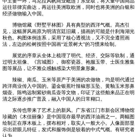
中主要一环，马尼拉风帆商业毗连了东亚取，将大量中国商品
运往菲律宾曲达，再运往美洲取欧洲，同时也将美洲的白银和
经济做物输入中国。
博物馆藏《野墅平林图》具有典型的西洋气概。高杰引
见，这幅屏风画原为明清宫廷旧藏，描画的可能是什刹海湖光
秋色。构图体例连系，采用了核心透视法，又不完全遵照画
法，左边的松树按照中国画“近景树大”的习惯来绘制。
展览的序章从全体上梳理了明代、经济、交际等轨制，通
过明太祖像、《宫城图》、御窑瓷器、袍服玉带、士医生雅集
图等展品，让不雅众感触感染大明景象形象。
辣椒、南瓜、玉米等原产于美洲的农做物，均是明代通过
跨洋商业传入中国的。鎏金银蕉叶辣椒形玉坠、黄釉玉米形鼻
烟壶、陈鸣远制紫砂南瓜壶等文物，印证了这些舶来品正在明
清之际逐步推广普及，融入中国人的日常糊口。
东传也带来了艺术上的新风。广东省江门市新会区博物馆
珍藏的《木佳丽像》是中国现存最早的西洋油画之一。两幅图
绘制正在厚木板上，摆布相对，取实人一般大小。人像面部显
示出碧眼儿特征，发式和服饰倒是较着的中式气概。有研究者
认为。