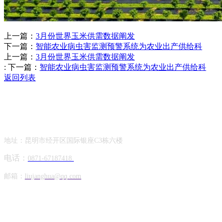
上一篇：
3月份世界玉米供需数据阐发
下一篇：
智能农业病虫害监测预警系统为农业出产供给科
上一篇：
3月份世界玉米供需数据阐发
:
下一篇：
智能农业病虫害监测预警系统为农业出产供给科
返回列表
Contact Information
联系方式
地址：昆明市经开区国际银座C3栋六楼
电话：
0871-67187418
邮箱：
liujanghua@qq.com
Official Account
公众号