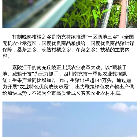
打制晚熟柑橘之乡是南充持续推进“一区两地三乡”（全国
无机农业示范区，国度优良商品粮供给、国度优良商品猪计谋
保障，桑茶之乡、晚熟柑橘之乡、冬菜之乡）扶植的主要内
容。
嘉陵江干的南充丘陵正上演农业改革大戏。以“藏粮于
地、藏粮于技”为无力抓手，四川南充市一季度农业数据飘
红：生果产量同比增加7。3%，生猪出栏超144万头。通过鼎
力开展“农业特色优良成长步履”，出力鞭策绿色农产物出产供
给加快成势，不竭为全市高质量成长夯实农业农村本底。