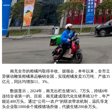
南充全市的柑橘均取得丰收。据领会，本年以来，全市立
异驱动鞭策柑橘果品畅销全国，实现柑橘发卖35万吨、产值35
亿元，同比均增加11。3%。
数据显示，2024年，南充出栏生猪565。7万头，持续6年
连结全省第一的。目前，南充建成现代化生猪养殖32个，年产
能近400万头。通过“公司++农户”的联农带农机制，温氏等龙
头企业取1000余个规模猪场所做，代摄生猪200余万头。