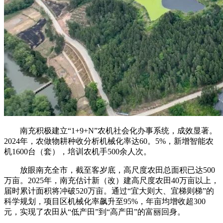
南充积极建立“1+9+N”农机社会化办事系统，成效显著。
2024年，农做物耕种收分析机械化率达60。5%，新增智能农
机1600台（套），培训农机手500余人次。
放眼南充全市，截至客岁底，高尺度农田总面积已达500
万亩。2025年，南充估计新（改）建高尺度农田40万亩以上，
届时累计面积将冲破520万亩。通过“宜大则大、宜梯则梯”的
科学规划，项目区机械化率飙升至95%，年亩均增收超300
元，实现了农田从“低产田”到“高产田”的富丽回身。