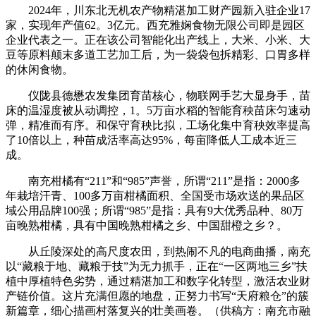
2024年，川东北无机农产物精湛加工财产园新入驻企业17
家，实现年产值62。3亿元。西充雅娴食物无限公司即是园区
企业代表之一。正在该公司智能化出产线上，大米、小米、大
豆等原料颠末多道工艺加工后，为一袋袋包拆精彩、口胃多样
的休闲食物。
仪陇县德懋农发集团育苗核心，物联网手艺大显身手，苗
床的温湿度被从动调控，1。5万亩水稻的智能育秧苗床匀速动
弹，精准而有序。和保守育秧比拟，工场化集中育秧效率提高
了10倍以上，种苗成活率高达95%，每亩降低人工成本近三
成。
南充柑橘有“211”和“985”声誉，所谓“211”是指：2000多
年栽培汗青、100多万亩柑橘面积、全国受市场欢送的果品区
域公用品牌100强；所谓“985”是指：具有9大优秀品种、80万
亩晚熟柑橘，具有中国晚熟柑橘之乡、中国甜橙之乡？。
从丘陵深处的高尺度农田，到热闹不凡的电商曲播，南充
以“藏粮于地、藏粮于技”为无力抓手，正在“一区两地三乡”扶
植中厚植特色劣势，通过精湛加工和数字化转型，激活农业财
产链价值。这片充满但愿的地盘，正努力书写“天府粮仓”的簇
新篇章，细心描画村落复兴的壮美画卷。（供稿方：南充市融