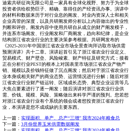
迪索共研征询无限公司是一家具有全球化视野、努力于为全球
投资者供给权势巨子、精确、靠得住的产经资讯办事。演讲中
的材料和数据来历于对行业息的阐发、对业内资深人士和相关
企业高管的深度，以及共研阐发师分析以上内容做出的专业性
判断和评价。阐发内容中使用共研自从成立的财产阐发模子，
并连系市场阐发、行业阐发和厂商阐发，趋向和纪律，是企业
结构浙江省农业行业的主要决策参考根据。共研网发布的
《2025-2031年中国浙江省农业市场全景查询拜访取市场供需
预测演讲》共十二章。演讲起首引见了浙江省农业行业定义、
贸易模式、财产壁垒、风险峻素、财产特征及研究方式；接着
正在分析行业PEST的根本上对国表里市场浙江省农业产物产
销、规模以及价钱特征做了沉点阐发；然后对于浙江省农业行
业本身或相关财产的商业态势、运营情况进行分解；随后对浙
江省农业行业财产链运转、区域成长态势、典型企业运营等几
大焦点要素进行了逐一阐发；随后演讲对浙江省农业行业供
需、价钱、规模、风险、策略做出来科学严谨的预判。您若想
对浙江省农业行业有个系统的领会或者想投资浙江省农业行
业，本演讲是您不成或缺的主要东西。
上一篇：
实现面积、单产、总产“三增” 我市2024年粮食总
下一篇：
3月份世界玉米供需数据阐发
上一篇：
实现面积、单产、总产“三增” 我市2024年粮食总