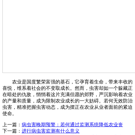
农业是国度繁荣富强的基石，它孕育着生命，带来丰收的
喜悦，维系着社会的不变取成长。然而，虫害却如一个躲藏正
在暗处的仇敌，悄悄着这片充满但愿的郊野，严沉影响着农业
的产量和质量，成为限制农业成长的一大妨碍。若何无效防治
虫害，精准把握虫害动态，成为摆正在农业从业者面前的紧迫
使命。
上一篇：
病虫害晚期预警：若何通过监测系统降低农业丧
下一篇：
进行病虫害监测有什么意义