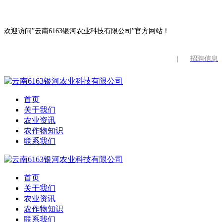
欢迎访问”云南6163银河农业科技有限公司”官方网站！
|
招聘信息
首页
关于我们
农业资讯
农作物知识
联系我们
首页
关于我们
农业资讯
农作物知识
联系我们