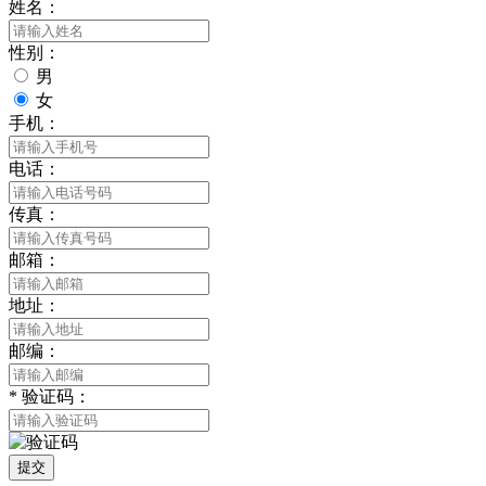
姓名：
性别：
男
女
手机：
电话：
传真：
邮箱：
地址：
邮编：
*
验证码：
提交