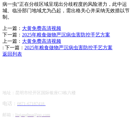
病一虫”正在分歧区域呈现出分歧程度的风险潜力，此中运
城、临汾部门地域尤为凸起，需出格关心并采纳无效措以节
制。
上一篇：
大黄免费高清视频
下一篇：
2025年粮食做物严沉病虫害防控手艺方案
上一篇：
大黄免费高清视频
:
下一篇：
2025年粮食做物严沉病虫害防控手艺方案
返回列表
Contact Information
联系方式
地址：昆明市经开区国际银座C3栋六楼
电话：
0871-67187418
邮箱：
liujanghua@qq.com
Official Account
公众号