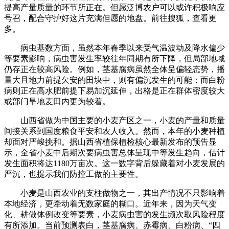
提高产量质量的环节所正在。但愿泛博农户可以或许积极响应
号召，配合守护好这片充满但愿的地盘。前往搜狐，查看更
多。
病虫基数方面，虽然本年春季以来受气温波动及降水偏少
等要素影响，病虫害发生率较往年同期有所下降，但局部地域
仍存正在较高风险。例如，茎基腐病虽然全体呈偏轻态势，播
量大且地力前提欠安的田块中，则有偏沉发生的可能；而白粉
病则正在高水肥前提下易加沉延伸，出格是正在群体密度较大
或部门旱地麦田内更为较着。
山西省做为中国主要的小麦产区之一，小麦的产量和质量
间接关系到国度粮食平安和农人收入。然而，本年的小麦种植
却面对严峻挑和。据山西省植保植检核心最新发布的预告显
示，全省小麦中后期次要病虫害总体呈现中等发生趋向，估计
发生面积将达1180万亩次。这一数字背后躲藏着对小麦发展的
严沉，也提示我们防控工做的主要性。
小麦是山西农业的支柱做物之一，其出产情况不只影响着
本地经济，更牵动着无数家庭的糊口。近年来，因为天气变
化、耕做体例改变等要素，小麦病虫害的发生频次取风险程度
有所添加。当前预测表白，茎基腐病、赤霉病、白粉病、“四