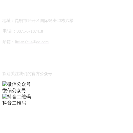
联系方式
地址：昆明市经开区国际银座C3栋六楼
电话：
0871-67187418
邮箱：
liujanghua@qq.com
Official Account
公众号
欢迎关注我们的官方公众号
微信公众号
抖音二维码
Online Message
在线留言