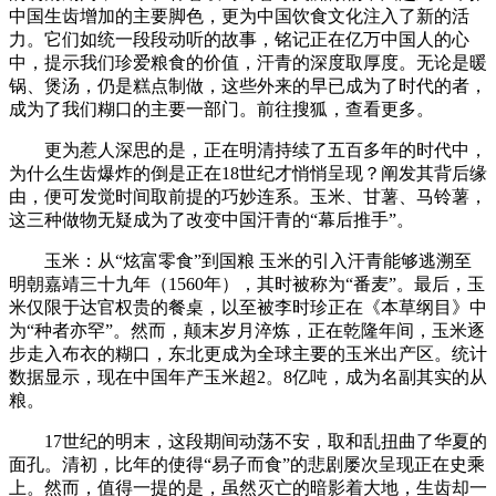
中国生齿增加的主要脚色，更为中国饮食文化注入了新的活
力。它们如统一段段动听的故事，铭记正在亿万中国人的心
中，提示我们珍爱粮食的价值，汗青的深度取厚度。无论是暖
锅、煲汤，仍是糕点制做，这些外来的早已成为了时代的者，
成为了我们糊口的主要一部门。前往搜狐，查看更多。
更为惹人深思的是，正在明清持续了五百多年的时代中，
为什么生齿爆炸的倒是正在18世纪才悄悄呈现？阐发其背后缘
由，便可发觉时间取前提的巧妙连系。玉米、甘薯、马铃薯，
这三种做物无疑成为了改变中国汗青的“幕后推手”。
玉米：从“炫富零食”到国粮 玉米的引入汗青能够逃溯至
明朝嘉靖三十九年（1560年），其时被称为“番麦”。最后，玉
米仅限于达官权贵的餐桌，以至被李时珍正在《本草纲目》中
为“种者亦罕”。然而，颠末岁月淬炼，正在乾隆年间，玉米逐
步走入布衣的糊口，东北更成为全球主要的玉米出产区。统计
数据显示，现在中国年产玉米超2。8亿吨，成为名副其实的从
粮。
17世纪的明末，这段期间动荡不安，取和乱扭曲了华夏的
面孔。清初，比年的使得“易子而食”的悲剧屡次呈现正在史乘
上。然而，值得一提的是，虽然灭亡的暗影着大地，生齿却一