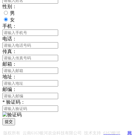
性别：
男
女
手机：
电话：
传真：
邮箱：
地址：
邮编：
*
验证码：
提交
版权所有 云南6163银河农业科技有限公司 技术支持
6163银河
网