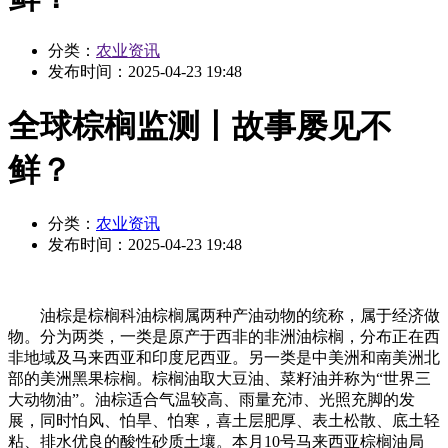
分类：
农业资讯
发布时间：
2025-04-23 19:48
全球棕榈监测丨故事屡见不
鲜？
分类：
农业资讯
发布时间：
2025-04-23 19:48
油棕是棕榈科油棕榈属两种产油动物的统称，属于经济做
物。分为两类，一类是原产于西非的非洲油棕榈，分布正在西
非地域及马来西亚和印度尼西亚。另一类是中美洲和南美洲北
部的美洲黑果棕榈。棕榈油取大豆油、菜籽油并称为“世界三
大动物油”。油棕适合气温较高、雨量充沛、光照充脚的发
展，同时怕风、怕旱、怕寒，喜土层肥厚、表土松散、底土轻
粘、排水优良的酸性砂质土壤。本月10号马来西亚棕榈油局