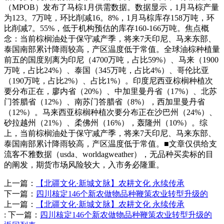
（MPOB）发布了马棕1月供需数据。数据显示，1月马棕产量
为123。7万吨，环比削减16。8%，1月马棕库存158万吨，环
比削减7。55%，低于机构预估的库存160-166万吨。焦点概
念：当前棕榈油处于保守减产季，将来7天印尼、马来东部、
泰国南部累计降雨较高，产区温度低于常值。全球油棕种植量
前五的国度别离为印尼（4700万吨，占比59%）、马来（1900
万吨，占比24%）、泰国（345万吨，占比4%）、哥伦比亚
（190万吨，占比2%）、占比1%）。印度尼西亚棕榈种植次
要分布正在，廖内省（20%）、中加里曼丹省（17%）、北苏
门答腊省（12%）、南苏门答腊省（8%），西加里曼丹省
（12%）。马来西亚棕榈种植次要分布正在沙巴州（24%）、
砂拉越州（21%）、柔佛州（16%），轰隆州（10%）。综
上，当前棕榈油处于保守减产季，将来7天印尼、马来东部、
泰国南部累计降雨较高，产区温度低于常值。■文章仅供给支
流客不雅数据（usda、worldagweather），无品种买卖标的目
的阐发，期货市场风险较大，入市务必隆重。
上一篇：
【北疆文化·新城文脉】农耕文化 永续传承
下一篇：
四川核定146个新农做物品种鞭策农业转型升级的
上一篇：
【北疆文化·新城文脉】农耕文化 永续传承
:
下一篇：
四川核定146个新农做物品种鞭策农业转型升级的