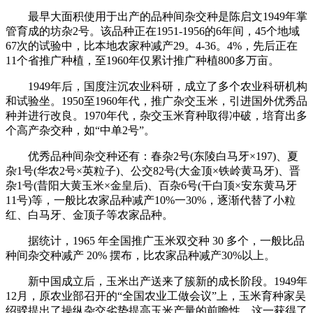
最早大面积使用于出产的品种间杂交种是陈启文1949年掌
管育成的坊杂2号。该品种正在1951-1956的6年间，45个地域
67次的试验中，比本地农家种减产29。4-36。4%，先后正在
11个省推广种植，至1960年仅累计推广种植800多万亩。
1949年后，国度注沉农业科研，成立了多个农业科研机构
和试验坐。1950至1960年代，推广杂交玉米，引进国外优秀品
种并进行改良。1970年代，杂交玉米育种取得冲破，培育出多
个高产杂交种，如“中单2号”。
优秀品种间杂交种还有：春杂2号(东陵白马牙×197)、夏
杂1号(华农2号×英粒子)、公交82号(大金顶×铁岭黄马牙)、晋
杂1号(昔阳大黄玉米×金皇后)、百杂6号(干白顶×安东黄马牙
11号)等，一般比农家品种减产10%一30%，逐渐代替了小粒
红、白马牙、金顶子等农家品种。
据统计，1965 年全国推广玉米双交种 30 多个，一般比品
种间杂交种减产 20% 摆布，比农家品种减产30%以上。
新中国成立后，玉米出产送来了簇新的成长阶段。1949年
12月，原农业部召开的“全国农业工做会议”上，玉米育种家吴
绍骙提出了操纵杂交劣势提高玉米产量的前瞻性。这一获得了