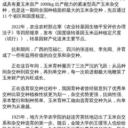
成具有夏玉米亩产 1000kg 出产能力的紧凑型高产玉米杂交
种，也是这一期间全国种植面积最大的玉米杂交种，先后通过
11 个省区和国度核定。
2022年，农业农村部点窜《农业转基因生物平安评价办理
法子》等四部规章，发布《国度级转基因玉米品种核定尺度
（试行）》，转基因财产化送来主要节点。
抗和期间，广西的范福仁、四川的张连桂、李先闻、并育
成了一些有益用价值的自交系和杂交种。
正在这百年间，玉米育种履历了三次严沉的飞跃：从品种
间杂交种到双交种，再到单交种，每一次前进都极大地鞭策了
玉米财产的兴旺成长。
正在选育双交种过程中，我国育种者曾经留意到了优秀单
交种比双交种植株性状更为划一，杂交劣势更强，抗病性强、
亲本繁衍和制种简单。玉米育种工做由选育双交种为从，向单
交种为从逾越。
1925年，地方大学农学院的赵连芳英怯地迈出了玉米自交
系和杂交种选育的第一步。随后，金陵大学的王缓等人也纷纷