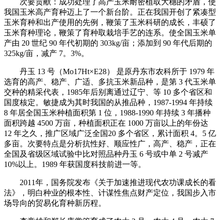
次要贡献：成功处理了高产玉米耐密植取大穗的矛盾，使
我国玉米高产育种迈上了一个新台阶。正在我国开创了紧凑型
玉米育种和出产使用的先例，鞭策了玉米科研的成长，丰硕了
玉米育种理论，鞭策了育种取栽培手艺的连系。使全国玉米单
产由 20 世纪 90 年代初期的 303kg/亩；添加到 90 年代后期的
325kg/亩，减产 7。3%。
丹玉 13 号（Mo17Ht×E28） 是原丹东市农科所于 1979 年
选育的高产、稳产、广适、多抗玉米新品种，是第 3 代玉米单
交种的精采代表，1985年后别离通过辽宁、等 10 多个省区和
国度核定。敏捷成为其时我国的从推品种，1987-1994 年持续
8 年居全国玉米种植面积第 1 位，1988-1990 年持续 3 年播种
面积跨越 4500 万亩，种植面积正在 1000 万亩以上的年份达
12 年之久，推广区域广泛全国20 多个省区，累计面积 4。5 亿
多亩。次要特点是分析抗性好、顺应性广，高产、稳产，正在
全国及省级区域试验中比对照品种丹玉 6 号或中单 2 号减产
10%以上。1989 年获国度科技前进一等。
2011年，国务院发布《关于加速推进现代农功课成长的看
法》，明白种业的根本性、计谋性焦点财产定位，我国步入市
场导向的贸易化育种新历程。