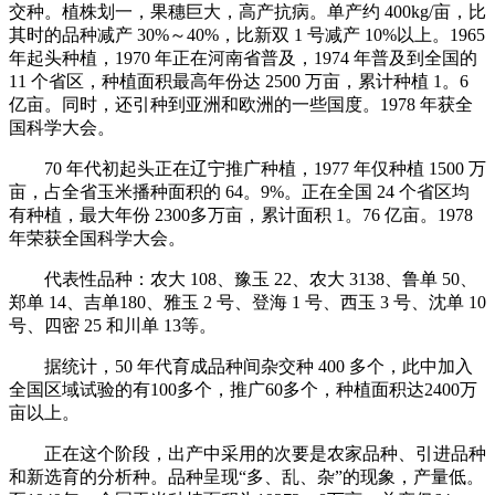
交种。植株划一，果穗巨大，高产抗病。单产约 400kg/亩，比
其时的品种减产 30%～40%，比新双 1 号减产 10%以上。1965
年起头种植，1970 年正在河南省普及，1974 年普及到全国的
11 个省区，种植面积最高年份达 2500 万亩，累计种植 1。6
亿亩。同时，还引种到亚洲和欧洲的一些国度。1978 年获全
国科学大会。
70 年代初起头正在辽宁推广种植，1977 年仅种植 1500 万
亩，占全省玉米播种面积的 64。9%。正在全国 24 个省区均
有种植，最大年份 2300多万亩，累计面积 1。76 亿亩。1978
年荣获全国科学大会。
代表性品种：农大 108、豫玉 22、农大 3138、鲁单 50、
郑单 14、吉单180、雅玉 2 号、登海 1 号、西玉 3 号、沈单 10
号、四密 25 和川单 13等。
据统计，50 年代育成品种间杂交种 400 多个，此中加入
全国区域试验的有100多个，推广60多个，种植面积达2400万
亩以上。
正在这个阶段，出产中采用的次要是农家品种、引进品种
和新选育的分析种。品种呈现“多、乱、杂”的现象，产量低。