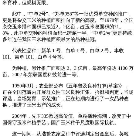
米育种，但规模无限。
此中，“中单2号”、“郑单958”等一批优秀单交种的推广，
更是将杂交玉米的种植面积推向了新的高度。至1978年，全国
杂交玉米播种面积已接近2。2亿亩，占玉米总面积的71。
8%，此中单交种的种植面积已跨越一半。“中单2号”更是持续
多年连任我国玉米种植面积最大的品种桂冠。
代表性品种：新单 1 号、白单 1 号、白单 2 号、丰收
101、吉单 101、白单 4 号等。
为种植。累计推广面积达 2。3 亿亩，最高年份达 4100 万
亩。2002 年荣获国度科技前进一等。
1950年3月，农业部公布《五年普及良种打算(草案)》，
正在全国范畴内开展群众性玉米良种汇集、拾掇和判定，当场
评选，当场繁育，示范推广，正在短期内进行了一次品种改
换，推进了玉米出产的成长。
2004年，先玉335掀起高价值、单粒播种海潮，改变了中
国保守玉米种植手艺，国产玉米种子尺度取国际接轨。
这一期间，从浩繁农家品种中评选判定出金皇后、英粒