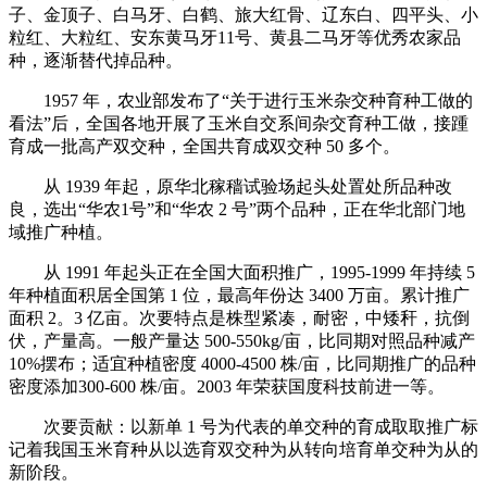
子、金顶子、白马牙、白鹤、旅大红骨、辽东白、四平头、小
粒红、大粒红、安东黄马牙11号、黄县二马牙等优秀农家品
种，逐渐替代掉品种。
1957 年，农业部发布了“关于进行玉米杂交种育种工做的
看法”后，全国各地开展了玉米自交系间杂交育种工做，接踵
育成一批高产双交种，全国共育成双交种 50 多个。
从 1939 年起，原华北稼穑试验场起头处置处所品种改
良，选出“华农1号”和“华农 2 号”两个品种，正在华北部门地
域推广种植。
从 1991 年起头正在全国大面积推广，1995-1999 年持续 5
年种植面积居全国第 1 位，最高年份达 3400 万亩。累计推广
面积 2。3 亿亩。次要特点是株型紧凑，耐密，中矮秆，抗倒
伏，产量高。一般产量达 500-550kg/亩，比同期对照品种减产
10%摆布；适宜种植密度 4000-4500 株/亩，比同期推广的品种
密度添加300-600 株/亩。2003 年荣获国度科技前进一等。
次要贡献：以新单 1 号为代表的单交种的育成取取推广标
记着我国玉米育种从以选育双交种为从转向培育单交种为从的
新阶段。