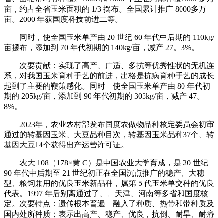
亩，约占全省玉米面积的 1/3 摆布。全国累计推广 8000多万
亩。2000 年获国度科技前进二等。
同时，使全国玉米单产由 20 世纪 60 年代中后期的 110kg/
亩摆布，添加到 70 年代初期的 140kg/亩，减产 27。3%。
次要贡献：实现了高产、广适、多抗等优秀性状的无机连
系，对我国玉米育种手艺的前进，出格是抗病育种手艺的成长
起到了主要的鞭策感化。同时，使全国玉米单产由 80 年代初
期的 205kg/亩，添加到 90 年代初期的 303kg/亩，减产 47。
8%。
2023年，农业农村部发布国度农做物品种核定委员会初审
通过的转基因玉米、大豆品种目次，转基因玉米品种37个、转
基因大豆14个获得出产运营许可证。
农大 108（178×黄 C）是中国农业大学育成，是 20 世纪
90 年代中后期至 21 世纪初正在全国沉点推广的稳产、大穗
型、粮饲兼用的优良玉米新品种，属第 5 代玉米单交种的优良
代表。1997 年后别离通过了、、天津、河南等多省和国度核
定。次要特点：遗传根本普遍，融入了种质、热带和带种质及
国内处所种质；表示出高产、稳产、优良，抗倒、耐旱、耐瘠