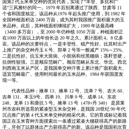
国第2 代玉米单交种的优良代表，实现了“丰登、多抗和广
适”三风雅针的同一。1979 年后别离通过了陕西、甘肃等 11
个省和国度核定。该品种从1976 年起头推广使用，到 1982 年
全国种植面积达 2400 万亩，成为其时我国推广面积最大的玉
米品种。此后，其种植面积继续扩大，1989 年达最高峰
（3400 多万亩），至 2000 年仍种植 1050 万亩，种植面积正
在1000 万亩以上的年份长达 20 年之久。累计面积 4。8 亿多
亩。该品种的次要特点，一是丰登性、稳产性好。比其时出产
上推广的杂交种丹玉 6 号、郑单 2 号等一般减产 15%～25%。
二是抗性好。抗玉米大斑病、小斑病和丝黑穗病；茎秆坚硬，
抗倒性较强。三是顺应范畴广。顺应范畴从东北、华北、西北
到西南玉米从产区，是我国单交种汗青上累计推广面积最大、
适宜范畴最广、使用时间最长的玉米品种。1984 年获国度发
现一等。
代表性品种：掖单 13、掖单 12 号、沈单 7 号、农大 60、
吉单 131、本玉9号、四单 19、川单 9 号、成单 14、东农
248、龙单 13 和唐抗 5 号。掖单 13 号（478×丹 340） 是原莱
州市农科所选育的紧凑型玉米杂交种，是我国 20世纪 90 年代
沉点推广的第 4 代玉米单交种的精采代表。它的育成标记着我
国正在玉米育种方面摸索出一条通过紧凑大穗获得高产的新路
子，开创了以群体出产力获得高产的新。该品种是我国初次育