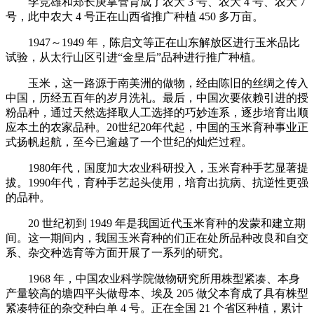
李竞雄和郑长庚掌管育成了农大 3 号、农大 4 号、农大 7
号，此中农大 4 号正在山西省推广种植 450 多万亩。
1947～1949 年，陈启文等正在山东解放区进行玉米品比
试验，从太行山区引进“金皇后”品种进行推广种植。
玉米，这一路源于南美洲的做物，经由陈旧的丝绸之传入
中国，历经五百年的岁月洗礼。最后，中国次要依赖引进的授
粉品种，通过天然选择取人工选择的巧妙连系，逐步培育出顺
应本土的农家品种。20世纪20年代起，中国的玉米育种事业正
式扬帆起航，至今已逾越了一个世纪的灿烂过程。
1980年代，国度加大农业科研投入，玉米育种手艺显著提
拔。1990年代，育种手艺起头使用，培育出抗病、抗逆性更强
的品种。
20 世纪初到 1949 年是我国近代玉米育种的发蒙和建立期
间。这一期间内，我国玉米育种的们正在处所品种改良和自交
系、杂交种选育等方面开展了一系列的研究。
1968 年，中国农业科学院做物研究所用株型紧凑、本身
产量较高的塘四平头做母本、埃及 205 做父本育成了具有株型
紧凑特征的杂交种白单 4 号。正在全国 21 个省区种植，累计