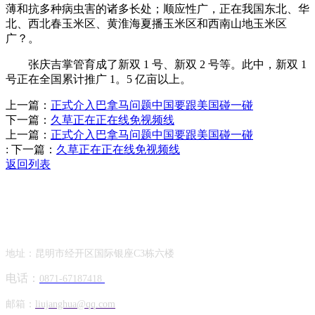
薄和抗多种病虫害的诸多长处；顺应性广，正在我国东北、华
北、西北春玉米区、黄淮海夏播玉米区和西南山地玉米区
广？。
张庆吉掌管育成了新双 1 号、新双 2 号等。此中，新双 1
号正在全国累计推广 1。5 亿亩以上。
上一篇：
正式介入巴拿马问题中国要跟美国碰一碰
下一篇：
久草正在正在线免视频线
上一篇：
正式介入巴拿马问题中国要跟美国碰一碰
:
下一篇：
久草正在正在线免视频线
返回列表
Contact Information
联系方式
地址：昆明市经开区国际银座C3栋六楼
电话：
0871-67187418
邮箱：
liujanghua@qq.com