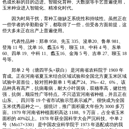
色成长标的目的迈进。智能化育种、大数据等手艺普遍使用，
玉米种业进入智能化、精准化时代。
因为时局干扰，育种工做缺乏系统性和持续性。虽然正在
一些学者的辛勤勤奋下，都取得了一些，但受各方面前提，这
些大多未正在出产上普遍使用。
代表性品种：郑单 958、先玉 335、浚单20、鲁单 981、
登海 11 号、沈单 16、蠡玉6 号、聊玉 18、中科 4 号、东单
60、四单 19、中科 11、蠡玉16、金海 5 号、吉单 27、聊玉 18
号等。
郑单 2 号（塘四平头×获白） 是河南省农科院于 1969 年
育成。正在河南省夏玉米结合区域试验和全国北方夏玉米区域
试验中居首位，较对照种新单 1 号减产24。3%-- 42。6% 。该
品种具有高产，抗病毒病，耐大小叶斑病，双穗率高，健壮性
强，抗倒，顺应性广等特点。不只适宜河南省种植，并且正在
山东、、四川等 19 个省市试验示范表示减产。很快成为全国
玉米优秀品种之一。据统计，推广面积最大年份为 3000 多万
亩。1979 年河南省种植面积高达 1188。9 万亩， 占全省玉米
面积的 40%以上。1978 年获全国科学大会严沉科技。中单 2
号（Mo17×330） 是中国农业科学院于 1973 年选配成功的我