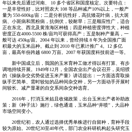
年以来先后通过河南、 10 多个省区和国度核定。次要特点：
一是丰登性好，比对照农大 108 等品种减产10%以上，一般产
量为 550-600kg/亩；二是分析抗性好，高抗矮花叶病，抗大斑
病、小斑病和黑粉病，抗倒伏，较耐旱；三是顺应性广，适合
正在东北、西北及黄淮海区种植；四是种植密度弹性大，种植
密度正在4000-5500 株/亩均可获得高产；五是制种产量高，一
般可达 450kg/亩。2004 年以来，曾经持续 8 年为全国推广面
积最大的玉米品种。截止到 2010 年已累计推广 4。12 多亿
亩，最高年份跨越 6800 万亩。2007 年获国度科技前进一等。
新中国成立后，我国的玉米育种工做才得以有打算、有步
调地持续开展。1949年12月，全国农业出产会议召开，吴绍骙
的《操纵杂交劣势促进玉米产量》讲话提出：一方面选育取操
纵手艺简单、需时较短的品种间杂交种，另一方面动手开展时
间较长、减产显著的自交系间杂交种选育。
2016年，打消玉米姑且收储政策，出台玉米出产者补助政
策；新《种子法》施行，绿色通道，玉米品种“井喷”，大品种
市场空间变小。
20世纪初，农人通过选择优秀单株进行自留种，育种手段
较为原始。20世纪30至40年代，部门农业科研机构起头研究玉