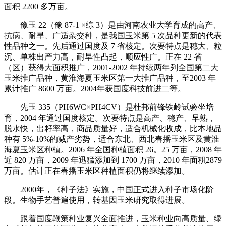
面积 2200 多万亩。
豫玉 22（豫 87-1 ×综 3）是由河南农业大学育成的高产、
抗病、耐旱、广适杂交种，是我国玉米第 5 次品种更新的代表
性品种之一。先后通过国度及 7 省核定。次要特点是穗大、粒
沉、单株出产力高，耐旱性凸起，顺应性广。正在 22 省
（区）获得大面积推广，2001-2002 年持续两年列全国第二大
玉米推广品种，黄淮海夏玉米区第一大推广品种，至2003 年
累计推广 8600 万亩。2004年获国度科技前进二等。
先玉 335（PH6WC×PH4CV）是杜邦前锋铁岭试验坐培
育，2004 年通过国度核定。次要特点是高产、稳产、早熟，
脱水快，出籽率高，商品质量好，适合机械化收成，比本地品
种有 5%-10%的减产劣势，适合东北、西北春播玉米区及黄淮
海夏玉米区种植。2006 年全国种植面积 26。25 万亩，2008 年
近 820 万亩，2009 年迅猛添加到 1700 万亩，2010 年面积2879
万亩。估计正在春播玉米区种植面积仍将继续添加。
2000年，《种子法》实施，中国正式进入种子市场化阶
段。生物手艺普遍使用，转基因玉米研究取得进展。
跟着国度鞭策种业复兴全面推进，玉米种业向高质量、绿