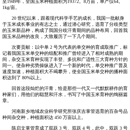
至1949年，全国玉米种植面积为19372。8万亩，单产仅64。
1kg/亩。
20 世纪以来，跟着现代科学手艺的成长，我国一批献身
于玉米成长事业的有志之士，通过潜心研究，选育了分歧类型
的玉米新品种，构成了我国分歧汗青期间的品种布局，回首我
国玉米品种的改良，大致履历了一下几个期间。
次要贡献：以中单 2 号为代表的单交种的育成取推广，标
记着我国玉米单交种的组配和推广曾经进入了相对成熟的期
间，杂交玉米育种实现了丰登、多抗和广适性三大育种方针的
同一。使杂种劣势操纵进入了一个新的时代，单交种推广普及
速度加速，种植面积大不竭攀升，使全国玉米单交种的播种面
积达到了 80%以上。
回首这段灿烂的汗青，恰是那些一代又一代默默耕作的育
种家们，用他们的聪慧和汗水，书写了中国玉米育种的绚丽篇
章。
河南新乡地域农业科学研究所张庆吉掌管选育的百杂号品
种间杂交种，种植面积达 450 万亩以上。
陈启文掌管育成了双跃 3 号、双跃 4 号，此中，双跃 3 号