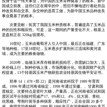
投身于这一伟大事业，为中国的玉米育种奠基了的根本。新中
国成立前夜，这些们正在艰辛的中，照旧不懈地进行着处所品
种改良和自交系、杂交种的选育工做，为新中国玉米品种改良
事业奠基了的根本。
次要贡献：拓宽了我国玉米种质根本，普遍提高了玉米品
种的抗性和顺应性。可是，这一期间的产量变化不大，根基上
是盘桓正在 320kg/亩摆布。
16世纪，玉米由葡萄牙人引入中国，最后正在福建、广东
等地种植。17至18世纪，玉米逐步扩展到长江流域和黄河道
域，成为主要的粮食做物。
2020年，临储玉米库存根基耗损殆尽，供需缺口加大，玉
米价钱上行，制种价钱上涨，市场两极分化。转基因财产化历
程提速，13个转基因玉米产物获批农业转基因生物平安证书。
郑单 14（ 478 ×郑 22）是河南省农科院于 1989 年育而
成。1996 年通过河南省核定，1998 年通过安徽、、甘肃和国
度核定。次要特点是竖叶大穗，产量高，正在河南省区试和国
度区试平分别较对照减产17。6%和12。4%，抗大斑、青枯、
丝黑穗、弯孢叶斑等多种病害，顺应性广，正在全国 20 多个
省、曲辖市均有种植。1998 和 1999 年正在河南种植1000 多万