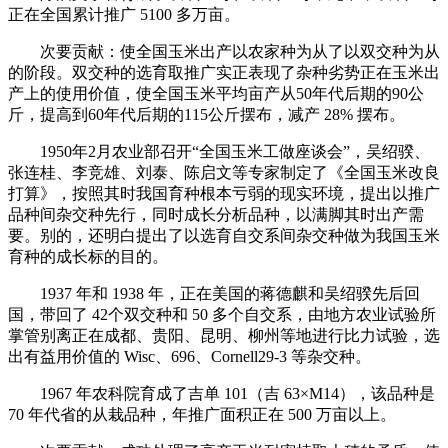
正在全国累计推广 5100 多万亩。
次要贡献：使全国玉米出产以农家种为从了以双交种为从
的阶段。双交种的选育取推广实正表现了杂种劣势正在玉米出
产上的使用价值，使全国玉米平均亩产从50年代后期的90公
斤，提高到60年代后期的115公斤摆布，减产 28% 摆布。
1950年2月农业部召开“全国玉米工做座谈会”，吴绍骙、
张连桂、李竞雄、刘泰、陈启文等专家制定了《全国玉米改良
打算》，按照其时我国育种根本亏弱的现实环境，提出以推广
品种间杂交种先行，同时成长分析品种，以满脚其时出产需
要。别的，还明白提出了以选育自交系间杂交种做为我国玉米
育种的成长标的目的。
1937 年和 1938 年，正在美国的蒋德麒和吴绍骙先后回
国，带回了 42个双交种和 50 多个自交系，由地方农业试验所
掌管别离正在成都、贵阳、昆明、柳州等地进行比力试验，选
出有益用价值的 Wisc、696、Cornell29-3 等杂交种。
1967 年农科院育成了吉单 101（吉 63×M14），该品种是
70 年代省的从栽品种，年推广面积正在 500 万亩以上。