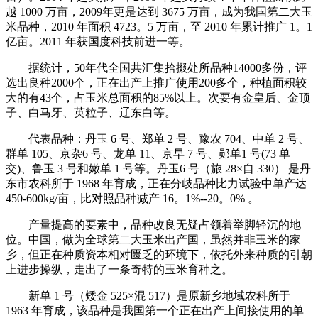
越 1000 万亩，2009年更是达到 3675 万亩，成为我国第二大玉
米品种，2010 年面积 4723。5 万亩，至 2010 年累计推广 1。1
亿亩。2011 年获国度科技前进一等。
据统计，50年代全国共汇集拾掇处所品种14000多份，评
选出良种2000个，正在出产上推广使用200多个，种植面积较
大的有43个，占玉米总面积的85%以上。次要有金皇后、金顶
子、白马牙、英粒子、辽东白等。
代表品种：丹玉 6 号、郑单 2 号、豫农 704、中单 2 号、
群单 105、京杂6 号、龙单 11、京早 7 号、郧单1 号(73 单
交)、鲁玉 3 号和嫩单 1 号等。丹玉6 号（旅 28×自 330） 是丹
东市农科所于 1968 年育成，正在分歧品种比力试验中单产达
450-600kg/亩，比对照品种减产 16。1%--20。0% 。
产量提高的要素中，品种改良无疑占领着举脚轻沉的地
位。中国，做为全球第二大玉米出产国，虽然并非玉米的家
乡，但正在种质资本相对匮乏的环境下，依托外来种质的引朝
上进步操纵，走出了一条奇特的玉米育种之。
新单 1 号（矮金 525×混 517）是原新乡地域农科所于
1963 年育成，该品种是我国第一个正在出产上间接使用的单