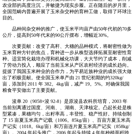
农业部的高度注沉，并敏捷为现实步履。正在随后的岁月里，
全国范畴内普遍开展了玉米杂交种的育种工做，取得了环球注
目的。
品种间杂交种的推广，使玉米平均亩产由50年代初的70多
公斤，提高到50年代末的90公斤摆布，增幅近30%。
次要贡献：改变了高秆、大穗的品种模式，将耐密性做为
玉米育种方针的焦点，育种进一步从株型选择拓展至耐密性育
种。适宜简化栽培办理和机械化功课，大大节约了成本，削减
了劳动力投入，顺应了当前玉米从产区农村经济的成长趋向。
提拔了我国玉米种业的合作力，为平易近族种业的成长强大做
出了积极贡献。使全国玉米单产由 21 世纪初期的约320kg/
亩，添加到 2011 年 382。4kg/亩，减产 19。5%。对确保我国
粮食平安做出了主要贡献。
浚单 20（9058×浚 92-8）是原浚县农科所培育，2003 年
当前别离通过国度、河南、、湖南、天津核定。凸起长处是株
型紧凑，果穗均匀，出籽率高，丰登性、稳产性好。持续创制
了 15 亩夏玉米高产记载（1006。85kg/亩）、百亩方夏玉米高
产记实（1018。6kg/亩）和万亩连片夏玉米高产记实（858kg/
亩）。2004 年起头推广，2006 年起头持续 4 年年种植面积跨