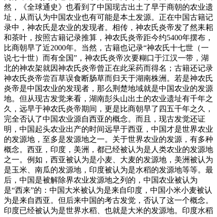
然，《全球通史》也看到了中国现古出土了早于商朝的农业遗
址，从而认为中国农业也有可能是本土发源。正在中国古籍记
录中，神农氏是农业的发现者。相传，神农氏炎帝发了然耒耜
和茶叶，按照古籍记录推算，神农氏炎帝距今约5400年摆布，
比商朝早了近2000年。当然，古籍也记录“神农氏十七世（一
说七十世）而有全国”，神农氏炎帝次要糊口于江汉一带，湖
北的神农架就因神农氏炎帝曾正在此采药而得名；古籍还记录
神农氏炎帝尝百草误食断肠草而归天于湖南株洲。若是神农氏
炎帝是中国农业的发现者，那么荆楚地域就是中国农业的发源
地。但从现古发觉来看，湖南彭头山出土的农业遗址有千年之
久，远早于神农氏炎帝期间，更是比商朝早了四五千年之久，
完全否认了中国农业源自西亚的概念。而且，现古发觉还证
明，中国起头农业出产的时间远早于西亚，中国才是世界农业
的发源地，至多是发源地之一。关于世界农业的发源，有多种
概念。西亚，印度，美洲，都已经被认为是人类农业的发源地
之一。例如，西亚被认为是小麦、大麦的发源地，美洲被认为
是玉米、南瓜的发源地，印度被认为是水稻的发源地等等。最
后，中国是被解除界农业发源地之列的，中国农业被认为
是“西来”的：中国大米被认为是来自印度，中国小米小麦被认
为是来自西亚。但后来中国的考古发觉，否认了这一个概念。
印度已经被认为是世界水稻、也就是大米的发源地。印度水稻