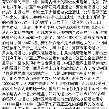
有5000年的汗青，但中国考古出土的稻做农业遗址，例如，距
今七八千年、以至千年的浙江河姆渡遗址、河南贾湖遗址、湖
南彭头山遗址等，都出土了大量稻做农业遗址，比印度早了数
千年之久。距今11400多年的浙江上山遗址，也出土了系统化
的稻做农业遗址，比印度早了五六千年，被誉为“万年上山，
世界稻源”。最后，中国小麦被认为是3500多年前古巴比伦人
从西亚带到中国的，但现古发觉证明中国至多正在5000多年前
就曾经起头大面积种植小麦了。虽然不成否定小麦有源自西亚
的可能，但中国种植小麦的汗青毫不是从商朝起头的，。中国
种植粟黍的汗青也很是长久，磁山遗址、河南裴李岗遗址、甘
肃大地湾遗址、内蒙兴隆洼遗址、甘肃大地湾遗址等，都出土
了距今千年、以至上万年的粟黍种植遗址，这正在全世界都是
最早的。至多从现有考古发觉来看，中国是世界上最早种植水
稻和粟黍的国度，而且有着上万年的农业出产汗青，所以中国
至多是世界农业发源地之一。若是以时间做为权衡的独一尺
度，那么中国该当是世界农业的发源地。西亚农业距今约
10000多年，大约取中国浙江的上山文化同期；而印度和美洲
的农业汗青则要略晚一些。但浙江上山遗址并不是中国出土最
早的远古农业遗址出地盘，江西洞遗址出土了距今12000多年
的稻做农业遗址，湖南玉蟾岩遗址出土的驯化水稻遗址距今
14000年至18000年，远早于包罗西亚正在内的世界其他地域。