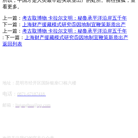
所以，中国才是人类最早起头农业出产的处所。前往搜狐，查
看更多。
上一篇：
考古取博物 卡拉尔文明：秘鲁承平洋沿岸五千年
下一篇：
上海财产援藏模式研究⑤因地制宜鞭策新质出产
上一篇：
考古取博物 卡拉尔文明：秘鲁承平洋沿岸五千年
:
下一篇：
上海财产援藏模式研究⑤因地制宜鞭策新质出产
返回列表
Contact Information
联系方式
地址：昆明市经开区国际银座C3栋六楼
电话：
0871-67187418
邮箱：
liujanghua@qq.com
Official Account
公众号