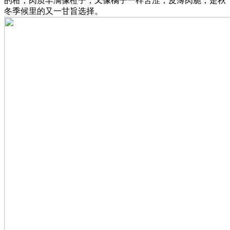
的柑，肉质丰满像橙子，又像橘子一样苦涩，皮薄肉脆，是秋
冬季候里的又一甘旨选择。