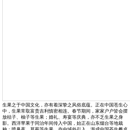
生果之于中国文化，亦有着深挚之风俗底蕴。正在中国苍生心
中，生果常取富贵吉利慎密相连。春节期间，家家户户皆会摆
放桔子、柚子等生果；婚礼、寿宴等庆典，亦不乏生果之身
影。西洋苹果于同治年间传入中国，始正在山东烟台等地栽
种；喷鼻蕉、草莓等生果，亦由域外引入，渐成中国苍生餐桌