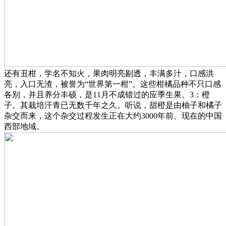
还有丑柑，学名不知火，果肉明亮剔透，丰满多汁，口感洪
亮，入口无渣，被誉为“世界第一柑”。这些柑橘品种不只口感
各别，并且养分丰硕，是11月不成错过的应季生果。3：橙
子。其栽培汗青已无数千年之久。听说，甜橙是由柚子和橘子
杂交而来，这个杂交过程发生正在大约3000年前、现在的中国
西部地域。