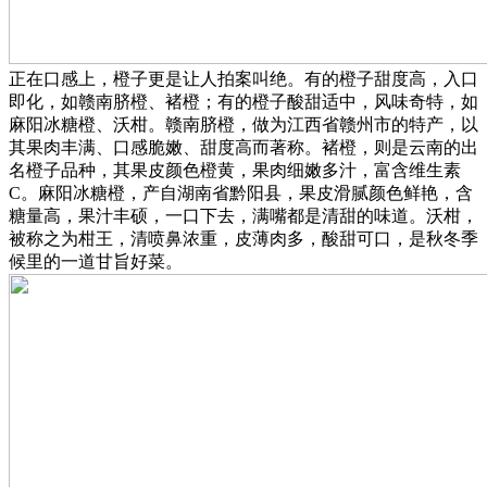
正在口感上，橙子更是让人拍案叫绝。有的橙子甜度高，入口
即化，如赣南脐橙、褚橙；有的橙子酸甜适中，风味奇特，如
麻阳冰糖橙、沃柑。赣南脐橙，做为江西省赣州市的特产，以
其果肉丰满、口感脆嫩、甜度高而著称。褚橙，则是云南的出
名橙子品种，其果皮颜色橙黄，果肉细嫩多汁，富含维生素
C。麻阳冰糖橙，产自湖南省黔阳县，果皮滑腻颜色鲜艳，含
糖量高，果汁丰硕，一口下去，满嘴都是清甜的味道。沃柑，
被称之为柑王，清喷鼻浓重，皮薄肉多，酸甜可口，是秋冬季
候里的一道甘旨好菜。