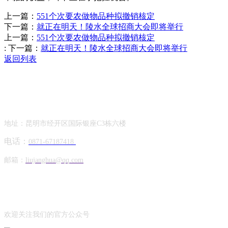
上一篇：
551个次要农做物品种拟撤销核定
下一篇：
就正在明天！陵水全球招商大会即将举行
上一篇：
551个次要农做物品种拟撤销核定
:
下一篇：
就正在明天！陵水全球招商大会即将举行
返回列表
Contact Information
联系方式
地址：昆明市经开区国际银座C3栋六楼
电话：
0871-67187418
邮箱：
liujanghua@qq.com
Official Account
公众号
欢迎关注我们的官方公众号