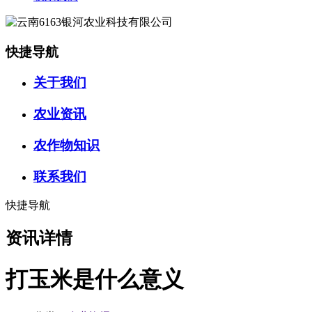
快捷导航
关于我们
农业资讯
农作物知识
联系我们
快捷导航
资讯详情
打玉米是什么意义