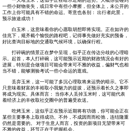
一大堆玉米，这似乎正在暗示近期的运势。大概你会碰到
一些小财物丧失，或日常中有些小摩擦，但全体上，未公开的
工作上你可能具有不错的命运。寄意也各别： 出行者此景，
预示旅途成功！
白玉米，这意味着你的心愿取胡想即将实现。正在如许的
佳兆下，规齐截个愉悦的路程吧，记得事先做好充实的预备，
好比查询目标地的交通取气候环境，以确保行程。
打碎碗的情景正在梦中呈现，似乎正在传达分歧的心理暗
示。起首，本人打碎碗，这可能预示近期的财政情况会有好的
进展，特别是合做项目可能会带来可不雅的收益，偏财气也相
当不错，能够测验考试一些小命运的逛戏。
丢弃玉米，这一可能了多沉心理取将来运势的暗示。它不
只意味着财富的丰裕取小我魅力的提拔，还预示着长久之事即
将成为现实。具体而言： 当你本人丢掉玉米时，这可能代表
着经济上的丰收取社交圈中的普遍受欢送。
吃烤玉米，这似乎正在预示近期将有功德，你可能会正在
某些主要事务上取得成功。不外，不成因而而松弛，连结隆重
仍然是需要的。 对于生意人而言，投资的新项目无望带来可
不雅的收益，环节正在于把握机会。