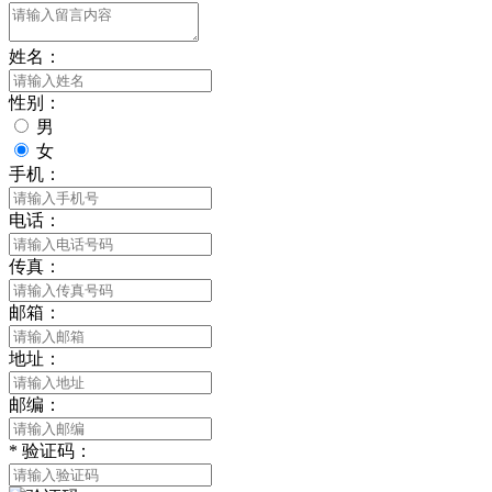
姓名：
性别：
男
女
手机：
电话：
传真：
邮箱：
地址：
邮编：
*
验证码：