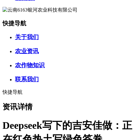
快捷导航
关于我们
农业资讯
农作物知识
联系我们
快捷导航
资讯详情
Deepseek写下的吉安佳做：正
在红色热土写绿色答卷